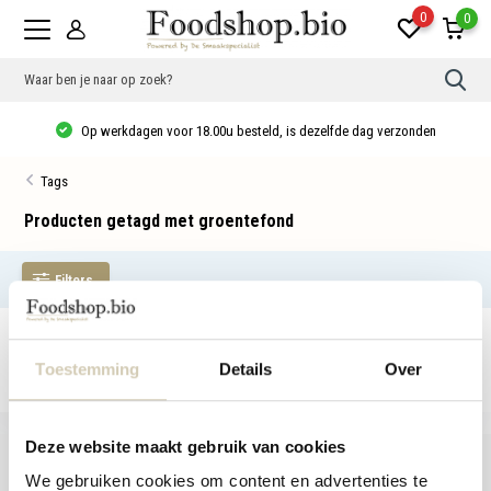
0
0
Gebr
de
pijlt
Op werkdagen voor 18.00u besteld, is dezelfde dag verzonden
op
en
neer
Tags
om
een
besc
Producten getagd met groentefond
resu
te
sele
Filters
Druk
op
Ente
om
Geen producten gevonden!...
naar
het
Toestemming
Details
Over
gese
zoek
te
gaan
Deze website maakt gebruik van cookies
Als
u
We gebruiken cookies om content en advertenties te
met