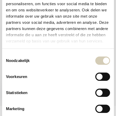
aanr
personaliseren, om functies voor social media te bieden
werk
Foodshop.bio
kunt
en om ons websiteverkeer te analyseren. Ook delen we
u
Foodshop.bio is een initiatief van de Smaakspecialist
informatie over uw gebruik van onze site met onze
touc
en
partners voor social media, adverteren en analyse. Deze
swip
partners kunnen deze gegevens combineren met andere
gebr
webshop@desmaakspecialist.nl
informatie die u aan ze heeft verstrekt of die ze hebben
verzameld op basis van uw gebruik van hun services.
Toestemmingsselectie
Noodzakelijk
Meld je aan voor onze nieuwsbrief en ontvang de beste aanbiedingen en
biologische recepten!
Voorkeuren
Nu inschrijven
Statistieken
* Lees hier de wettelijke beperkingen
Marketing
Klantenservice