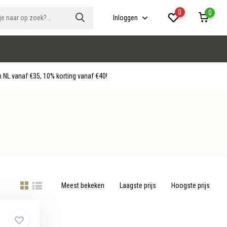
0
0
Inloggen
 NL vanaf €35, 10% korting vanaf €40!
Meest bekeken
Laagste prijs
Hoogste prijs