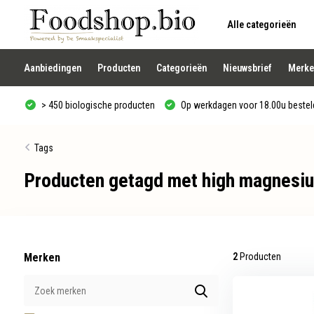
Alle categorieën
Gebruik
de
pijltjes
op
Aanbiedingen
Producten
Categorieën
Nieuwsbrief
Merke
en
neer
om
> 450 biologische producten
Op werkdagen voor 18.00u besteld
een
beschikbaar
resultaat
te
Tags
selecteren.
Druk
Producten getagd met high magnesi
op
Enter
om
naar
het
geselecteerde
zoekresultaat
te
Merken
2
Producten
gaan.
Als
u
met
aanraaktoetsen