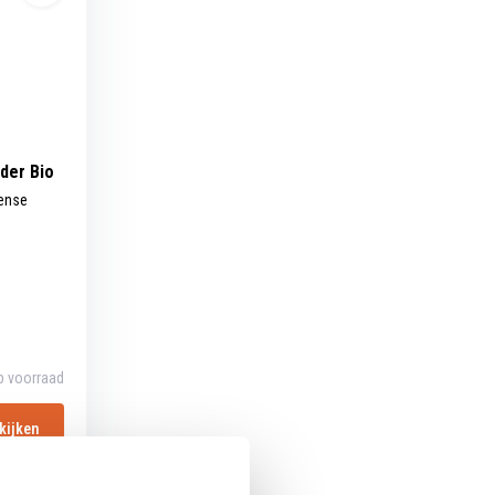
der Bio
tense
p voorraad
kijken