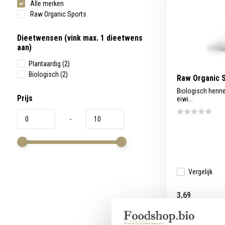
Alle merken
werkt,
kunt
Raw Organic Sports
u
touch-
en
Dieetwensen (vink max. 1 dieetwens
swipetekens
aan)
gebruiken.
Plantaardig
(2)
Biologisch
(2)
Raw Organic 
Biologisch henn
Prijs
eiwi...
-
Vergelijk
3,69