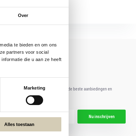
Over
 media te bieden en om ons
ze partners voor social
nformatie die u aan ze heeft
Marketing
e aan voor onze nieuwsbrief en ontvang de beste aanbiedingen en
ische recepten!
Nu inschrijven
Alles toestaan
hier de wettelijke beperkingen