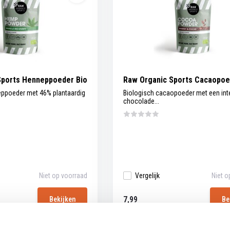
Sports Henneppoeder Bio
Raw Organic Sports Cacaopoe
eppoeder met 46% plantaardig
Biologisch cacaopoeder met een in
chocolade...
Niet op voorraad
Vergelijk
Niet o
7,99
Bekijken
Be