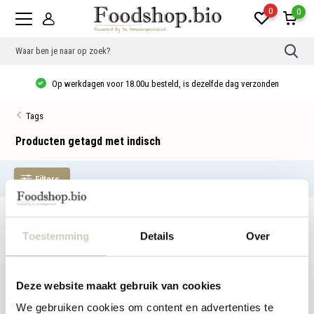
0
0
Gebr
de
pijlt
Op werkdagen voor 18.00u besteld, is dezelfde dag verzonden
op
en
neer
Tags
om
een
besc
Producten getagd met indisch
resu
te
sele
Filters
Druk
op
Ente
om
Geen producten gevonden!...
naar
het
Toestemming
Details
Over
gese
zoek
te
gaan
Deze website maakt gebruik van cookies
Als
u
We gebruiken cookies om content en advertenties te
met