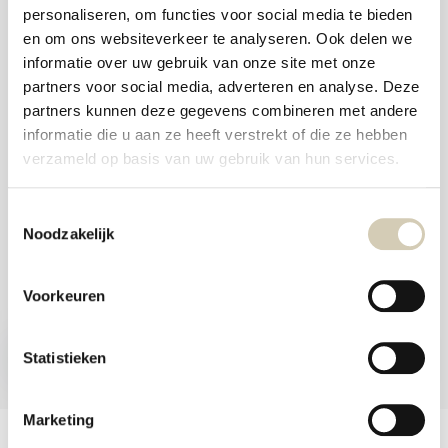
aanr
personaliseren, om functies voor social media te bieden
werk
Foodshop.bio
kunt
en om ons websiteverkeer te analyseren. Ook delen we
u
Foodshop.bio is een initiatief van de Smaakspecialist
informatie over uw gebruik van onze site met onze
touc
en
partners voor social media, adverteren en analyse. Deze
swip
partners kunnen deze gegevens combineren met andere
gebr
webshop@desmaakspecialist.nl
informatie die u aan ze heeft verstrekt of die ze hebben
verzameld op basis van uw gebruik van hun services.
Toestemmingsselectie
Noodzakelijk
Meld je aan voor onze nieuwsbrief en ontvang de beste aanbiedingen en
biologische recepten!
Voorkeuren
Nu inschrijven
Statistieken
* Lees hier de wettelijke beperkingen
Marketing
Klantenservice