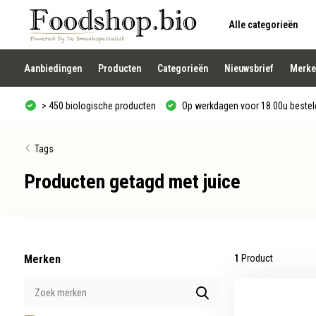
Alle categorieën
Gebruik
de
pijltjes
op
Aanbiedingen
Producten
Categorieën
Nieuwsbrief
Merke
en
neer
om
> 450 biologische producten
Op werkdagen voor 18.00u besteld
een
beschikbaar
resultaat
te
Tags
selecteren.
Druk
Producten getagd met juice
op
Enter
om
naar
het
geselecteerde
zoekresultaat
te
Merken
1
Product
gaan.
Als
u
met
aanraaktoetsen