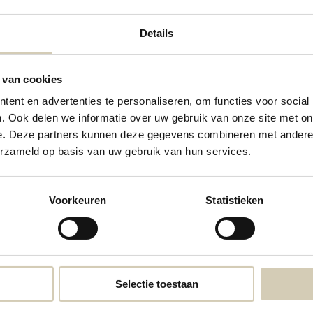
Details
 van cookies
ent en advertenties te personaliseren, om functies voor social
. Ook delen we informatie over uw gebruik van onze site met on
e. Deze partners kunnen deze gegevens combineren met andere i
Contactgegevens
erzameld op basis van uw gebruik van hun services.
Neem contact met ons op
Voorkeuren
Statistieken
webshop@desmaakspecialist.nl
Meld j
biolog
Selectie toestaan
* Lees 