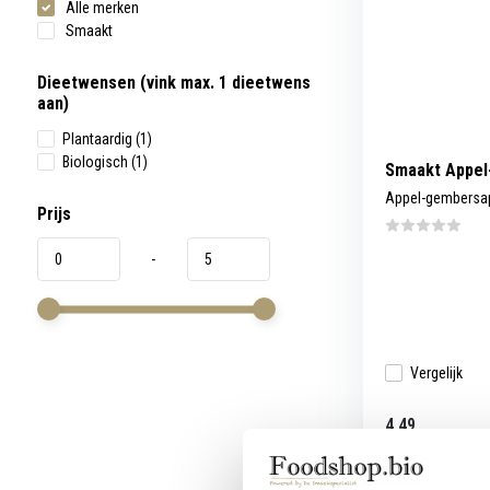
Alle merken
werkt,
kunt
Smaakt
u
touch-
en
Dieetwensen (vink max. 1 dieetwens
swipetekens
aan)
gebruiken.
Plantaardig
(1)
Biologisch
(1)
Smaakt Appel
Appel-gembersap
Prijs
-
Vergelijk
4,49