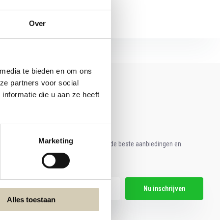
Over
 media te bieden en om ons
ze partners voor social
nformatie die u aan ze heeft
Marketing
e aan voor onze nieuwsbrief en ontvang de beste aanbiedingen en
ische recepten!
Nu inschrijven
Alles toestaan
hier de wettelijke beperkingen