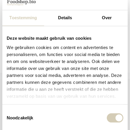
aanr
Gluten- en lactosevrije juspoeder
werk
van Consenza i...
kunt
u
Toestemming
Details
Over
Op voorraad
touc
en
3,19
swip
gebr
Deze website maakt gebruik van cookies
We gebruiken cookies om content en advertenties te
Vergelijk
personaliseren, om functies voor social media te bieden
en om ons websiteverkeer te analyseren. Ook delen we
informatie over uw gebruik van onze site met onze
partners voor social media, adverteren en analyse. Deze
partners kunnen deze gegevens combineren met andere
informatie die u aan ze heeft verstrekt of die ze hebben
verzameld op basis van uw gebruik van hun services.
Foodshop.bio
Foodshop.bio is een initiatief van de Smaakspecialist
Toestemmingsselectie
Noodzakelijk
webshop@desmaakspecialist.nl