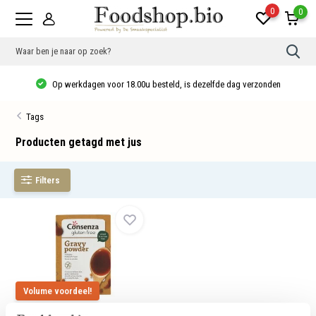
0
0
Gebr
de
pijlt
Op werkdagen voor 18.00u besteld, is dezelfde dag verzonden
op
en
neer
Tags
om
een
besc
Producten getagd met jus
resu
te
sele
Filters
Druk
op
Ente
om
naar
het
gese
zoek
te
gaan
Als
Volume voordeel!
u
Juspoeder
met