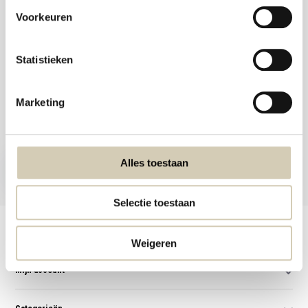
webshop@desmaakspecialist.nl
Voorkeuren
Statistieken
Meld je aan voor onze nieuwsbrief en ontvang de beste aanbiedingen en
Marketing
biologische recepten!
Nu inschrijven
Alles toestaan
* Lees hier de wettelijke beperkingen
Selectie toestaan
Klantenservice
Weigeren
Mijn account