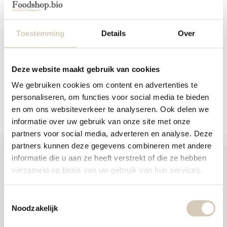
crackers maanza...
aanr
Vegan en glutenvrije citroen-
werk
maanzaad koekjes
Deze dunne en knapperige Smaakt
kunt
lijnzaadcrackers...
u
Toestemming
Details
Over
touc
Op voorraad
Op voorraad
en
swip
3,59
5,29
gebr
Deze website maakt gebruik van cookies
We gebruiken cookies om content en advertenties te
Vergelijk
Vergelijk
personaliseren, om functies voor social media te bieden
en om ons websiteverkeer te analyseren. Ook delen we
informatie over uw gebruik van onze site met onze
partners voor social media, adverteren en analyse. Deze
partners kunnen deze gegevens combineren met andere
informatie die u aan ze heeft verstrekt of die ze hebben
verzameld op basis van uw gebruik van hun services.
Foodshop.bio
Toestemmingsselectie
Foodshop.bio is een initiatief van de Smaakspecialist
Noodzakelijk