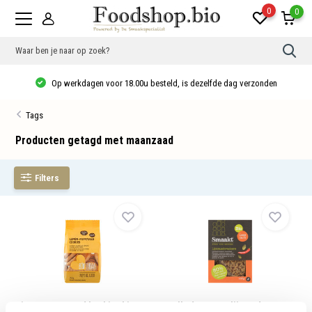
0
0
Gebr
de
pijlt
Op werkdagen voor 18.00u besteld, is dezelfde dag verzonden
op
en
neer
Tags
om
een
besc
Producten getagd met maanzaad
resu
te
sele
Filters
Druk
op
Ente
om
naar
het
gese
zoek
te
gaan
Als
u
Citroen-maanzaad koekjes bio
Koolhydraatarme lijnzaad
met