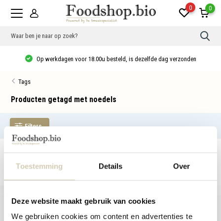
0
0
Gebr
de
pijlt
Op werkdagen voor 18.00u besteld, is dezelfde dag verzonden
op
en
neer
Tags
om
een
besc
Producten getagd met noedels
resu
te
sele
Filters
Druk
op
Ente
om
Geen producten gevonden!...
naar
het
Toestemming
Details
Over
gese
zoek
te
gaan
Deze website maakt gebruik van cookies
Als
u
We gebruiken cookies om content en advertenties te
met