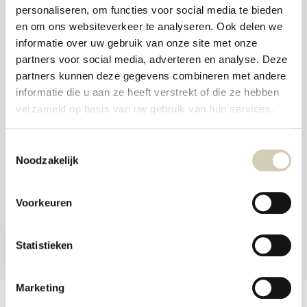
aanr
personaliseren, om functies voor social media te bieden
werk
Foodshop.bio
kunt
en om ons websiteverkeer te analyseren. Ook delen we
u
Foodshop.bio is een initiatief van de Smaakspecialist
informatie over uw gebruik van onze site met onze
touc
en
partners voor social media, adverteren en analyse. Deze
swip
partners kunnen deze gegevens combineren met andere
gebr
webshop@desmaakspecialist.nl
informatie die u aan ze heeft verstrekt of die ze hebben
verzameld op basis van uw gebruik van hun services.
Toestemmingsselectie
Noodzakelijk
Meld je aan voor onze nieuwsbrief en ontvang de beste aanbiedingen en
biologische recepten!
Voorkeuren
Nu inschrijven
Statistieken
* Lees hier de wettelijke beperkingen
Marketing
Klantenservice