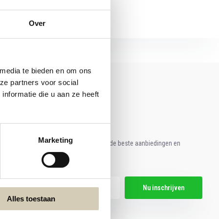
Over
 media te bieden en om ons
ze partners voor social
nformatie die u aan ze heeft
Marketing
e aan voor onze nieuwsbrief en ontvang de beste aanbiedingen en
ische recepten!
Nu inschrijven
Alles toestaan
hier de wettelijke beperkingen