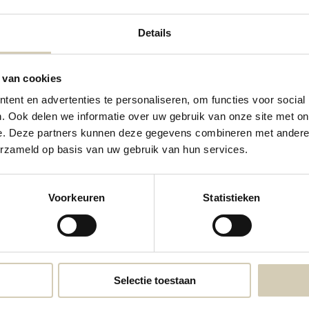
Details
 van cookies
ent en advertenties te personaliseren, om functies voor social
. Ook delen we informatie over uw gebruik van onze site met on
e. Deze partners kunnen deze gegevens combineren met andere i
Contactgegevens
erzameld op basis van uw gebruik van hun services.
Neem contact met ons op
Voorkeuren
Statistieken
webshop@desmaakspecialist.nl
Meld j
biolog
Selectie toestaan
* Lees 