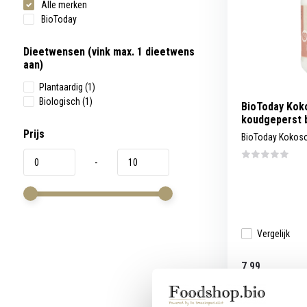
Alle merken
werkt,
kunt
BioToday
u
touch-
en
Dieetwensen (vink max. 1 dieetwens
swipetekens
aan)
gebruiken.
Plantaardig
(1)
Biologisch
(1)
BioToday Koko
koudgeperst 
Prijs
BioToday Kokosol
-
Vergelijk
7,99