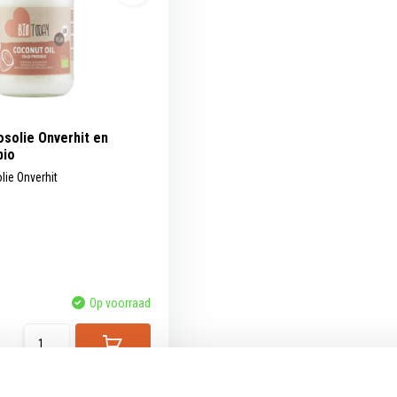
solie Onverhit en
bio
ie Onverhit
Op voorraad