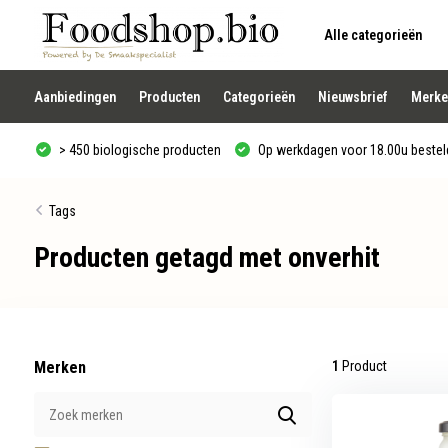
Alle categorieën
Gebruik
de
pijltjes
op
Aanbiedingen
Producten
Categorieën
Nieuwsbrief
Merke
en
neer
om
> 450 biologische producten
Op werkdagen voor 18.00u besteld
een
beschikbaar
resultaat
te
Tags
selecteren.
Druk
Producten getagd met onverhit
op
Enter
om
naar
het
geselecteerde
zoekresultaat
te
Merken
1
Product
gaan.
Als
u
met
aanraaktoetsen