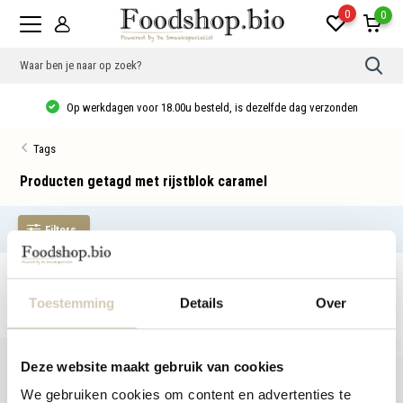
0
0
Gebr
de
pijlt
Op werkdagen voor 18.00u besteld, is dezelfde dag verzonden
op
en
neer
Tags
om
een
besc
Producten getagd met rijstblok caramel
resu
te
sele
Filters
Druk
op
Ente
om
Geen producten gevonden!...
naar
het
Toestemming
Details
Over
gese
zoek
te
gaan
Deze website maakt gebruik van cookies
Als
u
We gebruiken cookies om content en advertenties te
met