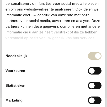
aanr
personaliseren, om functies voor social media te bieden
werk
Foodshop.bio
kunt
en om ons websiteverkeer te analyseren. Ook delen we
u
Foodshop.bio is een initiatief van de Smaakspecialist
informatie over uw gebruik van onze site met onze
touc
en
partners voor social media, adverteren en analyse. Deze
swip
partners kunnen deze gegevens combineren met andere
gebr
webshop@desmaakspecialist.nl
informatie die u aan ze heeft verstrekt of die ze hebben
verzameld op basis van uw gebruik van hun services.
Toestemmingsselectie
Noodzakelijk
Meld je aan voor onze nieuwsbrief en ontvang de beste aanbiedingen en
biologische recepten!
Voorkeuren
Nu inschrijven
Statistieken
* Lees hier de wettelijke beperkingen
Marketing
Klantenservice