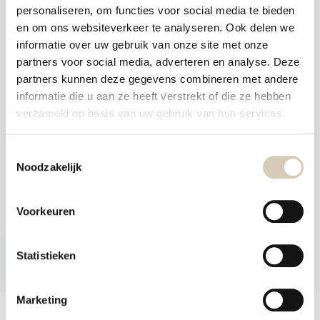
aanr
personaliseren, om functies voor social media te bieden
werk
Foodshop.bio
kunt
en om ons websiteverkeer te analyseren. Ook delen we
u
Foodshop.bio is een initiatief van de Smaakspecialist
informatie over uw gebruik van onze site met onze
touc
en
partners voor social media, adverteren en analyse. Deze
swip
partners kunnen deze gegevens combineren met andere
gebr
webshop@desmaakspecialist.nl
informatie die u aan ze heeft verstrekt of die ze hebben
verzameld op basis van uw gebruik van hun services.
Toestemmingsselectie
Noodzakelijk
Meld je aan voor onze nieuwsbrief en ontvang de beste aanbiedingen en
biologische recepten!
Voorkeuren
Nu inschrijven
Statistieken
* Lees hier de wettelijke beperkingen
Marketing
Klantenservice