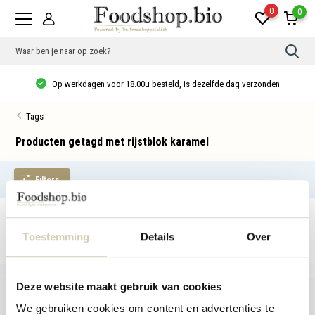
0
0
Gebr
de
pijlt
Op werkdagen voor 18.00u besteld, is dezelfde dag verzonden
op
en
neer
Tags
om
een
besc
Producten getagd met rijstblok karamel
resu
te
sele
Filters
Druk
op
Ente
om
Geen producten gevonden!...
naar
het
Toestemming
Details
Over
gese
zoek
te
gaan
Deze website maakt gebruik van cookies
Als
u
We gebruiken cookies om content en advertenties te
met