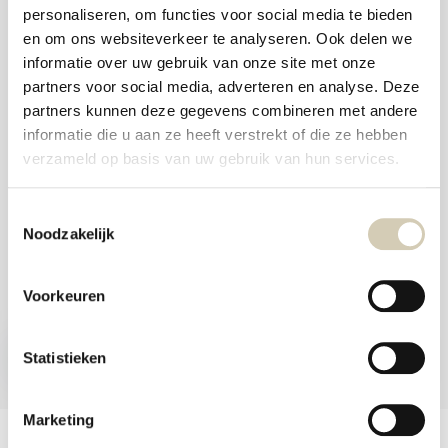
aanr
personaliseren, om functies voor social media te bieden
werk
Foodshop.bio
kunt
en om ons websiteverkeer te analyseren. Ook delen we
u
Foodshop.bio is een initiatief van de Smaakspecialist
informatie over uw gebruik van onze site met onze
touc
en
partners voor social media, adverteren en analyse. Deze
swip
partners kunnen deze gegevens combineren met andere
gebr
webshop@desmaakspecialist.nl
informatie die u aan ze heeft verstrekt of die ze hebben
verzameld op basis van uw gebruik van hun services.
Toestemmingsselectie
Noodzakelijk
Meld je aan voor onze nieuwsbrief en ontvang de beste aanbiedingen en
biologische recepten!
Voorkeuren
Nu inschrijven
Statistieken
* Lees hier de wettelijke beperkingen
Marketing
Klantenservice