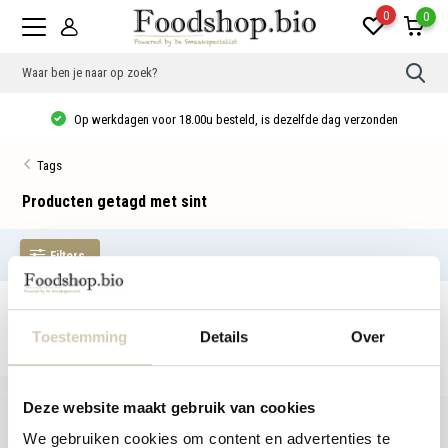
0
0
Gebr
de
pijlt
Op werkdagen voor 18.00u besteld, is dezelfde dag verzonden
op
en
neer
Tags
om
een
besc
Producten getagd met sint
resu
te
sele
Filters
Druk
op
Ente
om
Geen producten gevonden!...
naar
het
Toestemming
Details
Over
gese
zoek
te
gaan
Deze website maakt gebruik van cookies
Als
u
We gebruiken cookies om content en advertenties te
met