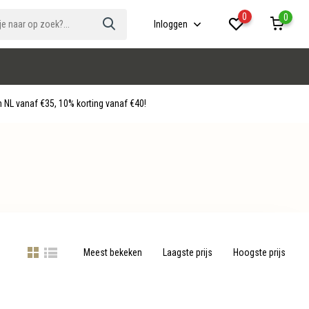
0
0
Inloggen
 NL vanaf €35, 10% korting vanaf €40!
Meest bekeken
Laagste prijs
Hoogste prijs