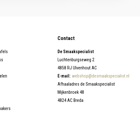
Contact
afels
De Smaakspecialist
ks
Luchtenburgseweg 2
4858 RJ Ulvenhout AC
elen
E-mail:
webshop@desmaakspecialist.nl
Afhaaladres de Smaakspecialist
Mijkenbroek 48
4824 AC Breda
makers