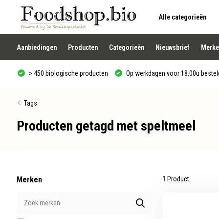
Alle categorieën
Gebruik
de
pijltjes
op
Aanbiedingen
Producten
Categorieën
Nieuwsbrief
Merke
en
neer
om
> 450 biologische producten
Op werkdagen voor 18.00u besteld
een
beschikbaar
resultaat
te
Tags
selecteren.
Druk
Producten getagd met speltmeel
op
Enter
om
naar
het
geselecteerde
zoekresultaat
te
Merken
1
Product
gaan.
Als
u
met
aanraaktoetsen