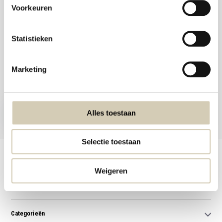
Voorkeuren
Statistieken
Meld je aan voor onze nieuwsbrief en ontvang de beste aanbiedingen en
Marketing
biologische recepten!
Nu inschrijven
Alles toestaan
* Lees hier de wettelijke beperkingen
Selectie toestaan
Klantenservice
Weigeren
Mijn account
Categorieën