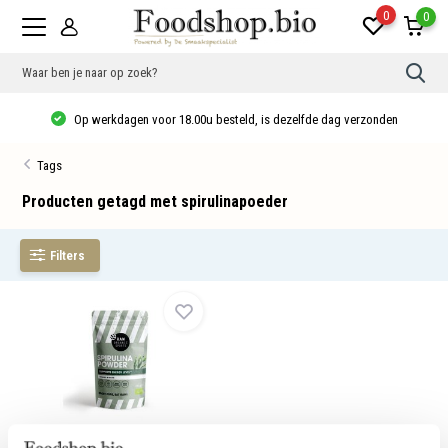
0
0
Gebr
de
pijlt
Op werkdagen voor 18.00u besteld, is dezelfde dag verzonden
op
en
neer
Tags
om
een
besc
Producten getagd met spirulinapoeder
resu
te
sele
Filters
Druk
op
Ente
om
naar
het
gese
zoek
te
gaan
Als
u
Spirulinapoeder Bio
met