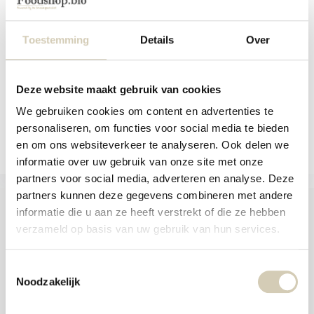
aanr
Biologisch spirulinapoeder met 58%
werk
plantaardig e...
kunt
u
Toestemming
Details
Over
Niet op voorraad
touc
4,59
en
swip
gebr
Bekijken
Deze website maakt gebruik van cookies
We gebruiken cookies om content en advertenties te
Vergelijk
personaliseren, om functies voor social media te bieden
en om ons websiteverkeer te analyseren. Ook delen we
informatie over uw gebruik van onze site met onze
partners voor social media, adverteren en analyse. Deze
partners kunnen deze gegevens combineren met andere
informatie die u aan ze heeft verstrekt of die ze hebben
verzameld op basis van uw gebruik van hun services.
Foodshop.bio
Toestemmingsselectie
Foodshop.bio is een initiatief van de Smaakspecialist
Noodzakelijk
webshop@desmaakspecialist.nl