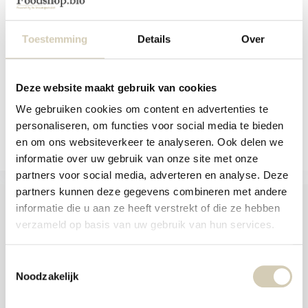
aanr
Biologisch matchapoeder met een
werk
zachte umamismaa...
kunt
u
Toestemming
Details
Over
Niet op voorraad
touc
7,99
en
swip
gebr
Bekijken
Deze website maakt gebruik van cookies
We gebruiken cookies om content en advertenties te
Vergelijk
personaliseren, om functies voor social media te bieden
en om ons websiteverkeer te analyseren. Ook delen we
informatie over uw gebruik van onze site met onze
partners voor social media, adverteren en analyse. Deze
partners kunnen deze gegevens combineren met andere
informatie die u aan ze heeft verstrekt of die ze hebben
verzameld op basis van uw gebruik van hun services.
Foodshop.bio
Toestemmingsselectie
Foodshop.bio is een initiatief van de Smaakspecialist
Noodzakelijk
webshop@desmaakspecialist.nl