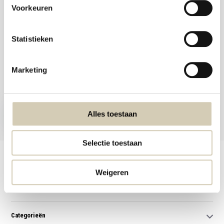
Voorkeuren
Statistieken
Meld je aan voor onze nieuwsbrief en ontvang de beste aanbiedingen en
Marketing
biologische recepten!
Nu inschrijven
Alles toestaan
* Lees hier de wettelijke beperkingen
Selectie toestaan
Klantenservice
Weigeren
Mijn account
Categorieën