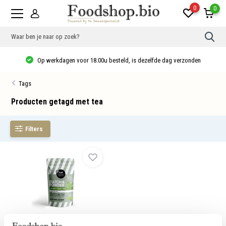
0
0
Gebr
de
pijlt
Op werkdagen voor 18.00u besteld, is dezelfde dag verzonden
op
en
neer
Tags
om
een
besc
Producten getagd met tea
resu
te
sele
Filters
Druk
op
Ente
om
naar
het
gese
zoek
te
gaan
Als
u
Matchapoeder Bio
met