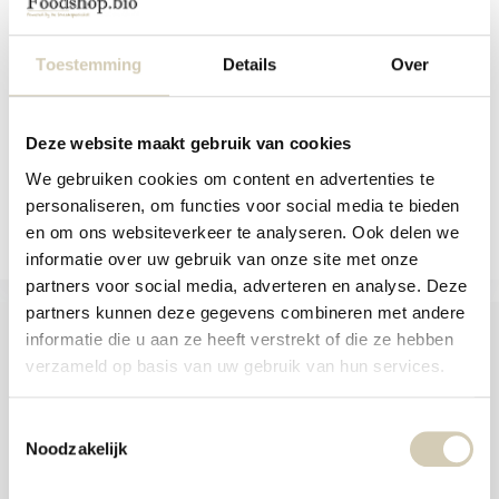
aanr
Consenza glutenvrije cornflakes zijn
Consenza Paaskransjes zijn
werk
biologische...
biologische en gluten...
kunt
u
Toestemming
Details
Over
Op voorraad
Op voorraad
touc
en
2,79
3,79
swip
gebr
Deze website maakt gebruik van cookies
We gebruiken cookies om content en advertenties te
Vergelijk
Vergelijk
personaliseren, om functies voor social media te bieden
en om ons websiteverkeer te analyseren. Ook delen we
informatie over uw gebruik van onze site met onze
partners voor social media, adverteren en analyse. Deze
partners kunnen deze gegevens combineren met andere
informatie die u aan ze heeft verstrekt of die ze hebben
verzameld op basis van uw gebruik van hun services.
Foodshop.bio
Toestemmingsselectie
Foodshop.bio is een initiatief van de Smaakspecialist
Noodzakelijk
webshop@desmaakspecialist.nl