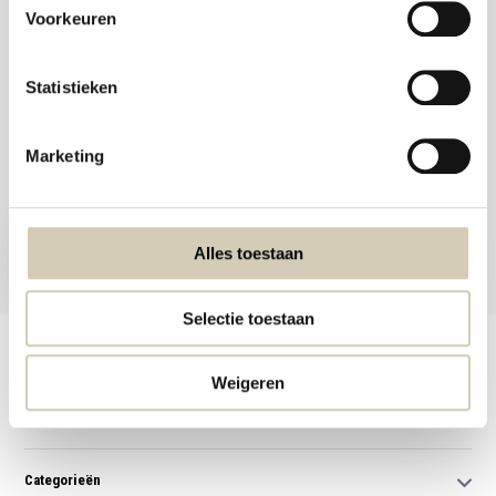
Voorkeuren
Statistieken
Meld je aan voor onze nieuwsbrief en ontvang de beste aanbiedingen en
Marketing
biologische recepten!
Nu inschrijven
Alles toestaan
* Lees hier de wettelijke beperkingen
Selectie toestaan
Klantenservice
Weigeren
Mijn account
Categorieën