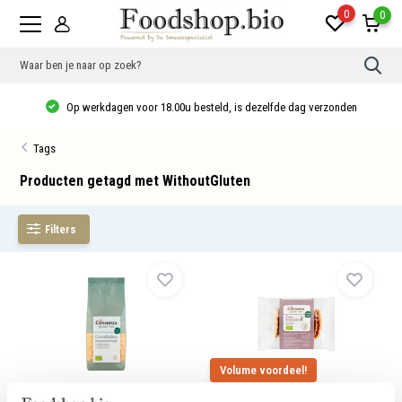
0
0
Gebr
de
pijlt
Op werkdagen voor 18.00u besteld, is dezelfde dag verzonden
op
en
neer
Tags
om
een
besc
Producten getagd met WithoutGluten
resu
te
sele
Filters
Druk
op
Ente
om
naar
het
gese
zoek
te
gaan
Als
Volume voordeel!
u
Glutenvrije Cornflakes bio
GV Paaskransjes- bio
met