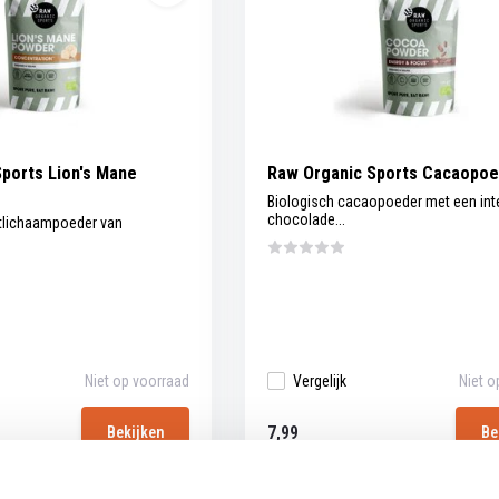
ports Lion's Mane
Raw Organic Sports Cacaopoe
Biologisch cacaopoeder met een in
chocolade...
htlichaampoeder van
Niet op voorraad
Vergelijk
Niet o
7,99
Bekijken
Be