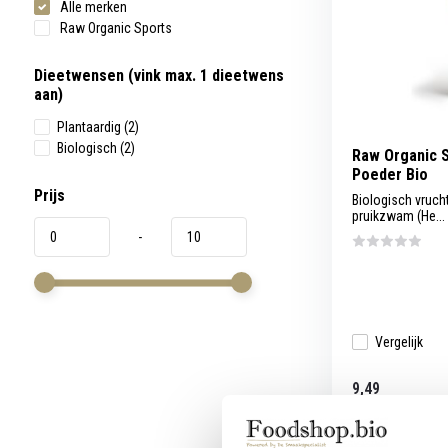
Alle merken
werkt,
kunt
Raw Organic Sports
u
touch-
en
Dieetwensen (vink max. 1 dieetwens
swipetekens
aan)
gebruiken.
Plantaardig
(2)
Biologisch
(2)
Raw Organic S
Poeder Bio
Prijs
Biologisch vruc
pruikzwam (He...
-
Vergelijk
9,49