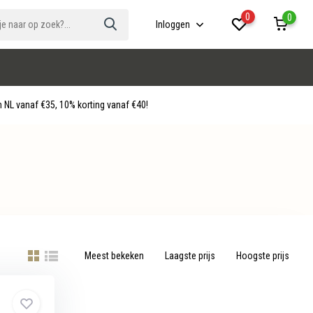
0
0
Inloggen
 NL vanaf €35, 10% korting vanaf €40!
Meest bekeken
Laagste prijs
Hoogste prijs