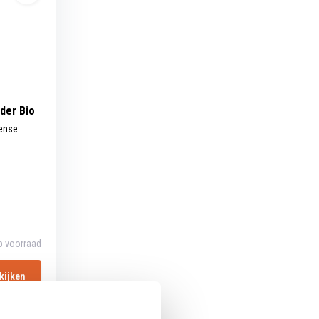
der Bio
tense
p voorraad
kijken