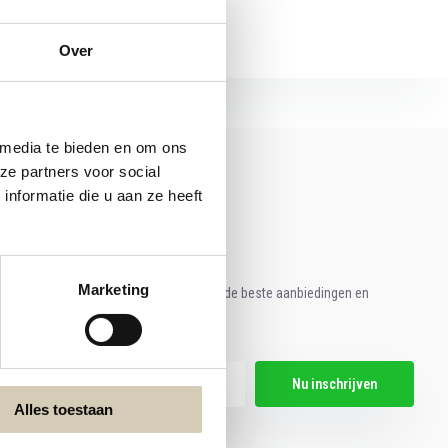
Over
 media te bieden en om ons
ze partners voor social
nformatie die u aan ze heeft
Marketing
e aan voor onze nieuwsbrief en ontvang de beste aanbiedingen en
ische recepten!
Nu inschrijven
Alles toestaan
hier de wettelijke beperkingen