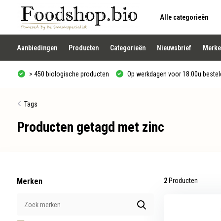
Alle categorieën
Gebruik
de
pijltjes
op
Aanbiedingen
Producten
Categorieën
Nieuwsbrief
Merke
en
neer
om
> 450 biologische producten
Op werkdagen voor 18.00u besteld
een
beschikbaar
resultaat
te
Tags
selecteren.
Druk
Producten getagd met zinc
op
Enter
om
naar
het
geselecteerde
zoekresultaat
te
Merken
2
Producten
gaan.
Als
u
met
aanraaktoetsen