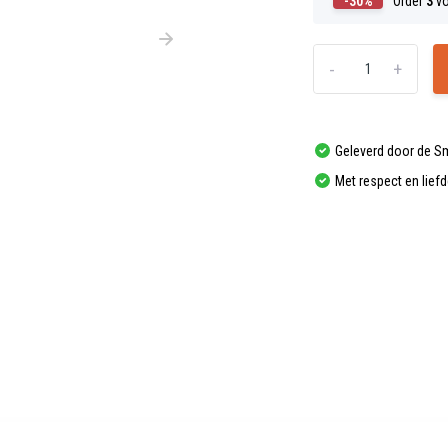
-30%
Order
3
vo
-
+
Geleverd door de S
Met respect en lief