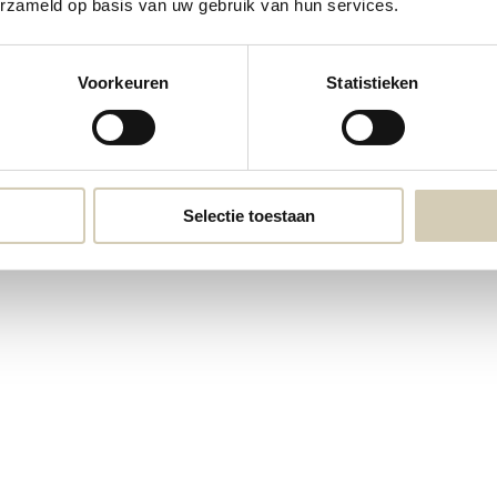
erzameld op basis van uw gebruik van hun services.
 Zeewier tagliatelle bio
Voorkeuren
Statistieken
ta
rraad: De levertijd zal circa 1 tot 3 dagen bedragen!
Selectie toestaan