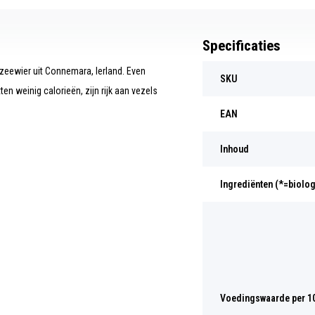
Specificaties
t zeewier uit Connemara, Ierland. Even
SKU
n weinig calorieën, zijn rijk aan vezels
EAN
Inhoud
Ingrediënten (*=biolo
Voedingswaarde per 1