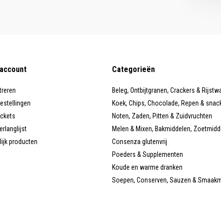
 account
Categorieën
treren
Beleg, Ontbijtgranen, Crackers & Rijstw
bestellingen
Koek, Chips, Chocolade, Repen & snac
ickets
Noten, Zaden, Pitten & Zuidvruchten
erlanglijst
Melen & Mixen, Bakmiddelen, Zoetmidd
lijk producten
Consenza glutenvrij
Poeders & Supplementen
Koude en warme dranken
Soepen, Conserven, Sauzen & Smaak