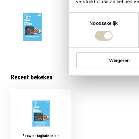
verstrekt of die ze hebben v
Toestemmingsselectie
Seamore
Noodzakelijk
4,99
Zeewier pas
5 Op voo
Weigeren
Recent bekeken
Zeewier tagliatelle bio