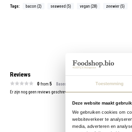
Tags:
bacon (2)
seaweed (5)
vegan (28)
zeewier (5)
Reviews
0
5
Toestemming
from
Based on 0 reviews
Er zijn nog geen reviews geschreven over dit product..
Deze website maakt gebruik
We gebruiken cookies om cont
websiteverkeer te analyseren
media, adverteren en analys