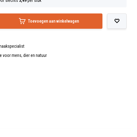
or slechts
3,49
per stuk
Toevoegen aan winkelwagen
maakspecialist
de voor mens, dier en natuur