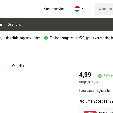
Klantenservice
n
Over ons
, is dezelfde dag verzonden
Thuisbezorgd vanaf €20, gratis verzending in
n
Vergelijk
4,99
5 Op v
Stukprijs:
€0,00
/
I sea pasta Tagliatelle...
Volume voordeel
Ge