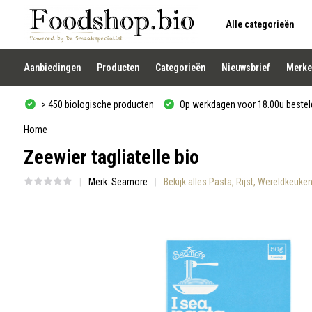
Alle categorieën
Gebruik
de
pijltjes
op
Aanbiedingen
Producten
Categorieën
Nieuwsbrief
Merke
en
neer
om
> 450 biologische producten
Op werkdagen voor 18.00u besteld
een
beschikbaar
resultaat
Home
te
Zeewier tagliatelle bio
selecteren.
Druk
op
Merk:
Seamore
Bekijk alles Pasta, Rijst, Wereldkeuke
Enter
om
naar
het
geselecteerde
zoekresultaat
te
gaan.
Als
u
met
aanraaktoetsen