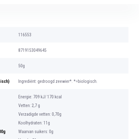
116553
8719153049645
50g
gisch)
Ingrediënt: gedroogd zeewier*. *=biologisch.
Energie: 709 kJ/ 170 kcal
Vetten: 2,7 g
Verzadigde vetten: 0,70g
Koolhydraten: 11g
00g
Waarvan suikers: 0g