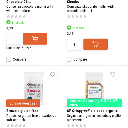
Chocolate Ch...
Chunks
and
swi
Consenza chocolate muffin with
Consenza chocolate muffin with
gest
white chocolate c...
chocolate chips i...
In stock
In stock
2,19
2,19
Unit price:
€1,89
/
Compare
Compare
zero waste korting THT 29-07-
Volume voordeel!
2026
Brownie gluten free
GF Crispy waffle pieces organic
Consenza gluten-free brownie is a
Organic and gluten-free crispy waffle
soft and rich ...
pieces wit...