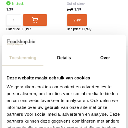
In stock
Out of stock
1,39
2,09
1,19
View
Unit price:
€1,19
/
Unit price:
€1,99
/
Compare
Compare
Toestemming
Details
Over
Deze website maakt gebruik van cookies
We gebruiken cookies om content en advertenties te
Gluten-free ginger-lemon
Gluten-Free raisin-cranberry
personaliseren, om functies voor social media te bieden
cookies - organ...
cookies - o...
en om ons websiteverkeer te analyseren. Ook delen we
Gluten-free ginger-lemon cookies -
Organic, gluten-free and high in fiber
organic
cranberry...
informatie over uw gebruik van onze site met onze
partners voor social media, adverteren en analyse. Deze
In stock
In stock
partners kunnen deze gegevens combineren met andere
3,79
3,79
informatie die u aan ze heeft verstrekt of die ze hebben