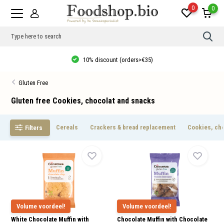
0
0
Use
the
up
10% discount (orders>€35)
and
dow
arro
Gluten Free
to
sele
a
Gluten free Cookies, chocolat and snacks
resul
Pres
ente
Cereals
Crackers & bread replacement
Cookies, ch
Filters
to
go
to
the
sele
sear
resul
Tou
devi
user
can
Volume voordeel!
Volume voordeel!
use
White Chocolate Muffin with
Chocolate Muffin with Chocolate
touc