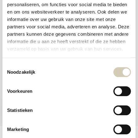
and
personaliseren, om functies voor social media te bieden
swi
Foodshop.bio
gest
en om ons websiteverkeer te analyseren. Ook delen we
Foodshop.bio is an initiative of de Smaakspecialist
informatie over uw gebruik van onze site met onze
partners voor social media, adverteren en analyse. Deze
partners kunnen deze gegevens combineren met andere
webshop@desmaakspecialist.nl
informatie die u aan ze heeft verstrekt of die ze hebben
verzameld op basis van uw gebruik van hun services.
Toestemmingsselectie
Noodzakelijk
Meld je aan voor onze nieuwsbrief en ontvang de beste aanbiedingen en
biologische recepten!
Voorkeuren
Subscribe now
Statistieken
* Read legal restrictions here
Marketing
Customer service