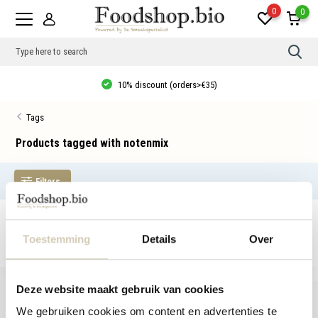
0
0
Use
the
up
10% discount (orders>€35)
and
dow
arro
Tags
to
sele
a
Products tagged with notenmix
resul
Pres
ente
Filters
to
go
to
the
No products found...
sele
sear
Toestemming
Details
Over
resul
Tou
devi
user
Deze website maakt gebruik van cookies
can
use
We gebruiken cookies om content en advertenties te
touc