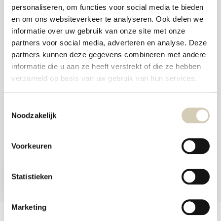
and
personaliseren, om functies voor social media te bieden
swi
Foodshop.bio
gest
en om ons websiteverkeer te analyseren. Ook delen we
Foodshop.bio is an initiative of de Smaakspecialist
informatie over uw gebruik van onze site met onze
partners voor social media, adverteren en analyse. Deze
partners kunnen deze gegevens combineren met andere
webshop@desmaakspecialist.nl
informatie die u aan ze heeft verstrekt of die ze hebben
verzameld op basis van uw gebruik van hun services.
Toestemmingsselectie
Noodzakelijk
Meld je aan voor onze nieuwsbrief en ontvang de beste aanbiedingen en
biologische recepten!
Voorkeuren
Subscribe now
Statistieken
* Read legal restrictions here
Marketing
Customer service