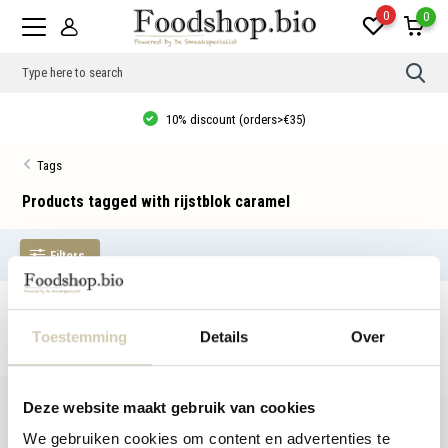
0
0
Use
the
up
10% discount (orders>€35)
and
dow
arro
Tags
to
sele
a
Products tagged with rijstblok caramel
resul
Pres
ente
Filters
to
go
to
the
No products found...
sele
sear
Toestemming
Details
Over
resul
Tou
devi
user
Deze website maakt gebruik van cookies
can
use
We gebruiken cookies om content en advertenties te
touc