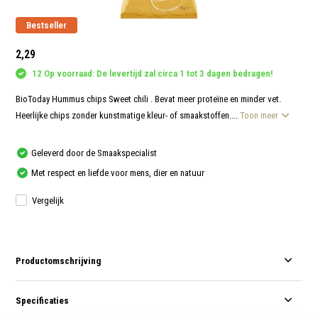
aanr
werk
Bestseller
kunt
u
touc
2,29
en
swip
12 Op voorraad: De levertijd zal circa 1 tot 3 dagen bedragen!
gebr
BioToday Hummus chips Sweet chili . Bevat meer proteïne en minder vet.
Heerlijke chips zonder kunstmatige kleur- of smaakstoffen....
Toon meer
Geleverd door de Smaakspecialist
Met respect en liefde voor mens, dier en natuur
Vergelijk
Productomschrijving
Specificaties