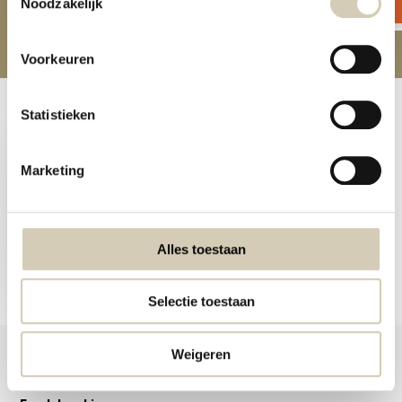
Noodzakelijk
Voorkeuren
Recent bekeken
Statistieken
Marketing
Hummus chips Sweet chili
bio
Alles toestaan
2,29
Selectie toestaan
Weigeren