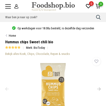
0
0
Gebr
de
pijlt
Op werkdagen voor 18.00u besteld, is dezelfde dag verzonden
op
en
Home
neer
om
Hummus chips Sweet chili bio
een
besc
Merk:
BioToday
resu
Bekijk alles Koek, Chips, Chocolade, Repen & snacks
te
sele
Druk
op
Ente
om
naar
het
gese
zoek
te
gaan
Als
u
met