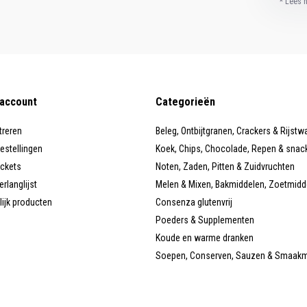
* Lees 
 account
Categorieën
treren
Beleg, Ontbijtgranen, Crackers & Rijstw
bestellingen
Koek, Chips, Chocolade, Repen & snac
ickets
Noten, Zaden, Pitten & Zuidvruchten
erlanglijst
Melen & Mixen, Bakmiddelen, Zoetmidd
lijk producten
Consenza glutenvrij
Poeders & Supplementen
Koude en warme dranken
Soepen, Conserven, Sauzen & Smaak