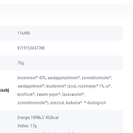
116490
8719153047788
75g
linzenmeel* 43%, aardappelzetmeel*, zonnebloemolie*,
aardappelmeel*, kruidenmix* (zout, rozemarijn* 1%, ui*,
gisch)
knolfook*, zwarte peper*, lavaswortel*,
zonnebloemolie*), zeezout, kurkuma*. *=biologisch
Energie 1898kJ/ 452kcal
Vetten: 17g