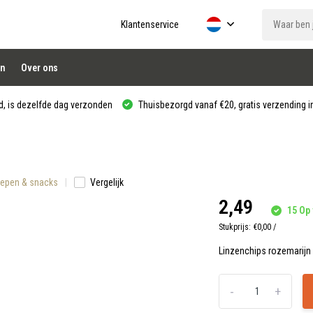
Klantenservice
n
Over ons
, is dezelfde dag verzonden
Thuisbezorgd vanaf €20, gratis verzending in
 Repen & snacks
Vergelijk
2,49
15 Op 
Stukprijs:
€0,00
/
Linzenchips rozemarijn 
-
+