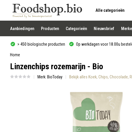
Alle categorieën
Gebruik
de
pijltjes
op
Aanbiedingen
Producten
Categorieën
Nieuwsbrief
Merke
en
neer
om
> 450 biologische producten
Op werkdagen voor 18.00u besteld
een
beschikbaar
resultaat
Home
te
Linzenchips rozemarijn - Bio
selecteren.
Druk
op
Merk:
BioToday
Bekijk alles Koek, Chips, Chocolade,
Enter
om
naar
het
geselecteerde
zoekresultaat
te
gaan.
Als
u
met
aanraaktoetsen