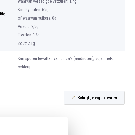
waarvan verzadigde vetzuren: 1,4g
Koolhydraten: 62g
00g
of waarvan suikers: 0g
Vezels: 3,9g
Eiwitten: 12g
Zout: 2,1g
Kan sporen bevatten van pinda’s (aardnoten), soja, melk,
an
selderij.
Schrijf je eigen review