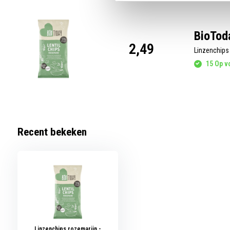
BioToda
2,49
Linzenchips
15 Op vo
Recent bekeken
Linzenchips rozemarijn -