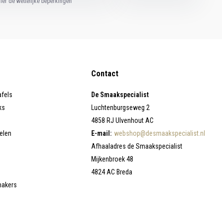
hier de wettelijke beperkingen
Contact
afels
De Smaakspecialist
ks
Luchtenburgseweg 2
4858 RJ Ulvenhout AC
elen
E-mail:
webshop@desmaakspecialist.nl
Afhaaladres de Smaakspecialist
Mijkenbroek 48
4824 AC Breda
makers