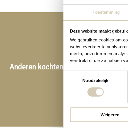
Toestemming
Deze website maakt gebruik
We gebruiken cookies om cont
websiteverkeer te analyseren
media, adverteren en analys
verstrekt of die ze hebben v
Anderen kochten ook
Toestemmingsselectie
flips paprika - bio
Hummus chips Indiase curry - bio
Noodzakelijk
2,19
2,49
Weigeren