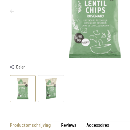
werkt,
kunt
u
touch-
en
swipetekens
gebruiken.
Delen
Productomschrijving
Reviews
Accessoires