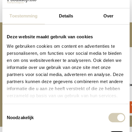
Delen
Toestemming
Details
Over
Anderen kochten ook
Deze website maakt gebruik van cookies
We gebruiken cookies om content en advertenties te
personaliseren, om functies voor social media te bieden
en om ons websiteverkeer te analyseren. Ook delen we
informatie over uw gebruik van onze site met onze
partners voor social media, adverteren en analyse. Deze
partners kunnen deze gegevens combineren met andere
Ginger & cranberry bio
Sparkling soda appel vlierbl
informatie die u aan ze heeft verstrekt of die ze hebben
bio
11,99
verzameld op basis van uw gebruik van hun services.
1,99
Toestemmingsselectie
Noodzakelijk