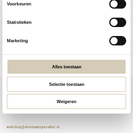
Voorkeuren
Recent bekeken
Statistieken
Marketing
Ginger Premium gember
drank bio
11,99
Alles toestaan
Selectie toestaan
Weigeren
Foodshop.bio
Foodshop.bio is een initiatief van de Smaakspecialist
webshop@desmaakspecialist.nl