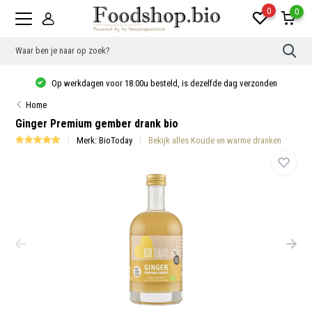
0
0
Gebr
de
pijlt
Op werkdagen voor 18.00u besteld, is dezelfde dag verzonden
op
en
Home
neer
om
Ginger Premium gember drank bio
een
besc
Merk:
BioToday
Bekijk alles Koude en warme dranken
resu
te
sele
Druk
op
Ente
om
naar
het
gese
zoek
te
gaan
Als
u
met