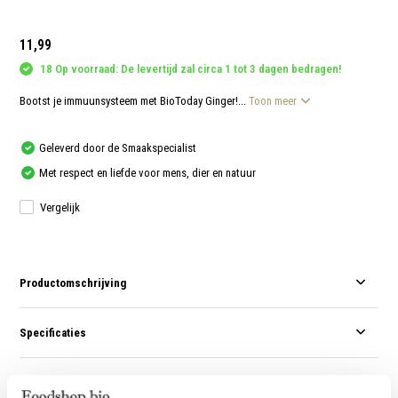
aanr
werk
kunt
11,99
u
touc
18 Op voorraad: De levertijd zal circa 1 tot 3 dagen bedragen!
en
swip
gebr
Bootst je immuunsysteem met BioToday Ginger!...
Toon meer
Geleverd door de Smaakspecialist
Met respect en liefde voor mens, dier en natuur
Vergelijk
Productomschrijving
Specificaties
Reviews