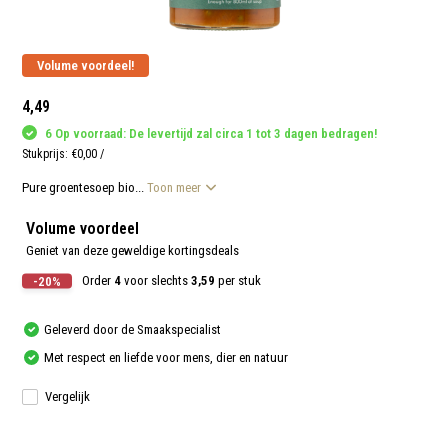
aanr
werk
kunt
u
Volume voordeel!
touc
en
swip
4,49
gebr
6 Op voorraad: De levertijd zal circa 1 tot 3 dagen bedragen!
Stukprijs:
€0,00
/
Pure groentesoep bio...
Toon meer
Volume voordeel
Geniet van deze geweldige kortingsdeals
-20%
Order
4
voor slechts
3,59
per stuk
Geleverd door de Smaakspecialist
Met respect en liefde voor mens, dier en natuur
Vergelijk