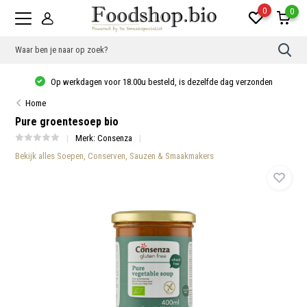
0
0
Gebr
de
pijlt
Op werkdagen voor 18.00u besteld, is dezelfde dag verzonden
op
en
Home
neer
om
Pure groentesoep bio
een
besc
Merk:
Consenza
resu
Bekijk alles Soepen, Conserven, Sauzen & Smaakmakers
te
sele
Druk
op
Ente
om
naar
het
gese
zoek
te
gaan
Als
u
met