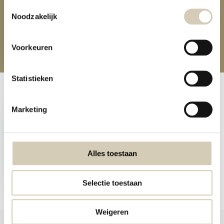
GV Vegan erwtensoep - bio
Toestemmingsselectie
Noodzakelijk
4,49
Voorkeuren
Statistieken
Recent bekeken
Marketing
Alles toestaan
Pure groentesoep bio
4,49
Selectie toestaan
Weigeren