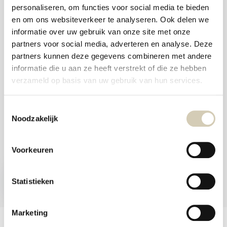
aanr
personaliseren, om functies voor social media te bieden
werk
Foodshop.bio
kunt
en om ons websiteverkeer te analyseren. Ook delen we
u
Foodshop.bio is een initiatief van de Smaakspecialist
informatie over uw gebruik van onze site met onze
touc
en
partners voor social media, adverteren en analyse. Deze
swip
partners kunnen deze gegevens combineren met andere
gebr
webshop@desmaakspecialist.nl
informatie die u aan ze heeft verstrekt of die ze hebben
verzameld op basis van uw gebruik van hun services.
Toestemmingsselectie
Noodzakelijk
Meld je aan voor onze nieuwsbrief en ontvang de beste aanbiedingen en
biologische recepten!
Voorkeuren
Nu inschrijven
Statistieken
* Lees hier de wettelijke beperkingen
Marketing
Klantenservice