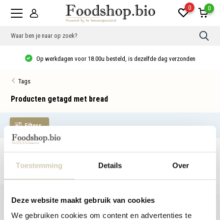
0
0
Gebr
de
pijlt
Op werkdagen voor 18.00u besteld, is dezelfde dag verzonden
op
en
neer
Tags
om
een
besc
Producten getagd met bread
resu
te
sele
Filters
Druk
op
Ente
om
Geen producten gevonden!...
naar
het
Toestemming
Details
Over
gese
zoek
te
gaan
Deze website maakt gebruik van cookies
Als
u
We gebruiken cookies om content en advertenties te
met