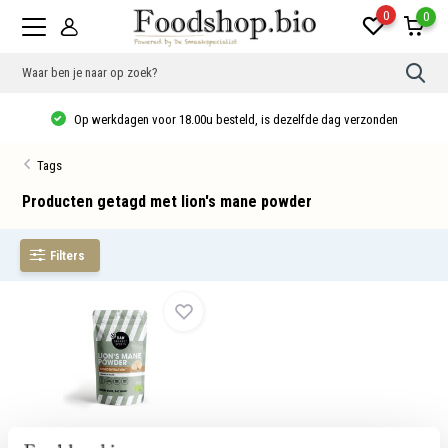
0
0
Gebr
de
pijlt
Op werkdagen voor 18.00u besteld, is dezelfde dag verzonden
op
en
neer
Tags
om
een
besc
Producten getagd met lion's mane powder
resu
te
sele
Filters
Druk
op
Ente
om
naar
het
gese
zoek
te
gaan
Als
u
Lion's Mane Poeder Bio
met