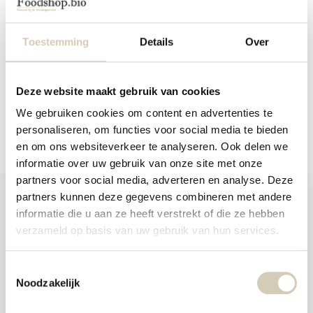
aanr
Biologisch vruchtlichaampoeder van
werk
pruikzwam (He...
kunt
u
Toestemming
Details
Over
Niet op voorraad
touc
9,49
en
swip
gebr
Bekijken
Deze website maakt gebruik van cookies
We gebruiken cookies om content en advertenties te
Vergelijk
personaliseren, om functies voor social media te bieden
en om ons websiteverkeer te analyseren. Ook delen we
informatie over uw gebruik van onze site met onze
partners voor social media, adverteren en analyse. Deze
partners kunnen deze gegevens combineren met andere
informatie die u aan ze heeft verstrekt of die ze hebben
verzameld op basis van uw gebruik van hun services.
Foodshop.bio
Foodshop.bio is een initiatief van de Smaakspecialist
Toestemmingsselectie
Noodzakelijk
webshop@desmaakspecialist.nl