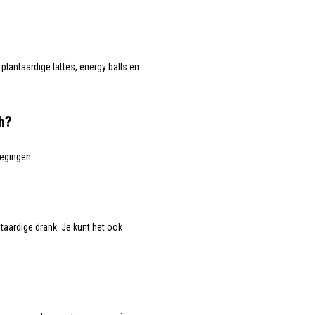
lantaardige lattes, energy balls en
h?
oegingen.
taardige drank. Je kunt het ook