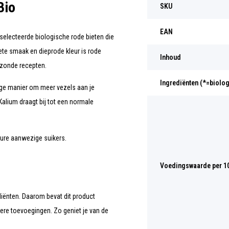
Bio
SKU
EAN
electeerde biologische rode bieten die
ete smaak en dieprode kleur is rode
Inhoud
ezonde recepten.
Ingrediënten (*=biolo
ige manier om meer vezels aan je
 Kalium draagt bij tot een normale
ture aanwezige suikers.
Voedingswaarde per 1
diënten. Daarom bevat dit product
dere toevoegingen. Zo geniet je van de