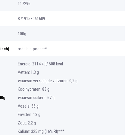
117296
8719153061609
100g
gisch)
rode bietpoeder*
Energie: 2114 kJ / 508 kcal
Vetten: 1,3 g
waarvan verzadigde vetzuren: 0,2 g
Koolhydraten: 83 g
00g
waarvan suikers: 67 g
Vezels: 55 g
Eiwitten: 13 g
Zout: 2,2 g
Kalium: 325 mg (16% RI)***