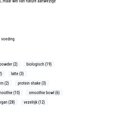
s, maar wel van nature aanwezige
e voeding.
powder (2)
biologisch (19)
2)
latte (3)
m (2)
protein shake (3)
oothie (10)
smoothie bowl (6)
egan (28)
vezelrijk (12)