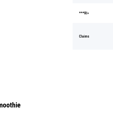
***RI=
Claims
moothie