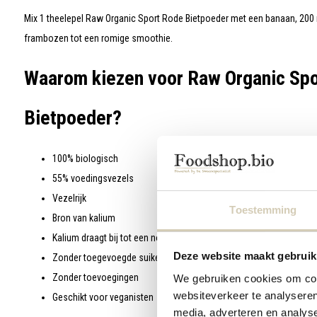
Mix 1 theelepel Raw Organic Sport Rode Bietpoeder met een banaan, 200 
frambozen tot een romige smoothie.
Waarom kiezen voor Raw Organic Sp
Bietpoeder?
100% biologisch
55% voedingsvezels
Vezelrijk
Toestemming
Bron van kalium
Kalium draagt bij tot een normale werking van de spieren
Deze website maakt gebruik
Zonder toegevoegde suikers (bevat van nature aanwezige suikers
Zonder toevoegingen
We gebruiken cookies om cont
websiteverkeer te analyseren
Geschikt voor veganisten
media, adverteren en analys