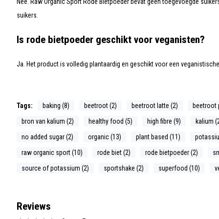
Nee. Raw Organic Sport Rode Bietpoeder bevat geen toegevoegde suiker
suikers.
Is rode bietpoeder geschikt voor veganisten?
Ja. Het product is volledig plantaardig en geschikt voor een veganistisch
Tags:
baking (8)
beetroot (2)
beetroot latte (2)
beetroot 
bron van kalium (2)
healthy food (5)
high fibre (9)
kalium (
no added sugar (2)
organic (13)
plant based (11)
potassiu
raw organic sport (10)
rode biet (2)
rode bietpoeder (2)
sm
source of potassium (2)
sportshake (2)
superfood (10)
v
Reviews