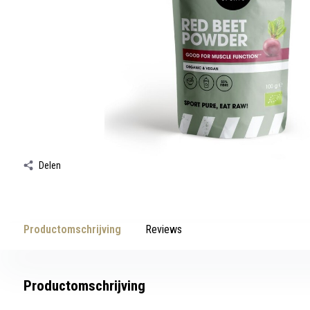
werkt,
kunt
u
touch-
en
swipetekens
gebruiken.
Delen
Productomschrijving
Reviews
Productomschrijving