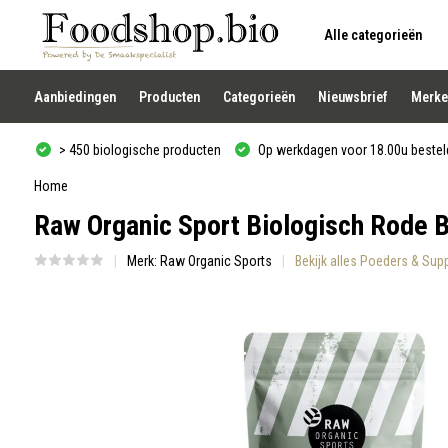
Alle categorieën
Gebruik
de
pijltjes
op
Aanbiedingen
Producten
Categorieën
Nieuwsbrief
Merke
en
neer
om
> 450 biologische producten
Op werkdagen voor 18.00u besteld
een
beschikbaar
resultaat
Home
te
Raw Organic Sport Biologisch Rode Bi
selecteren.
Druk
op
Merk:
Raw Organic Sports
Bekijk alles Poeders & Su
Enter
om
naar
het
geselecteerde
zoekresultaat
te
gaan.
Als
u
met
aanraaktoetsen