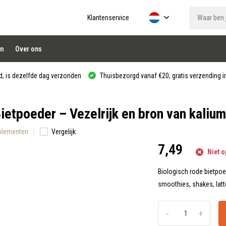
Klantenservice
n
Over ons
, is dezelfde dag verzonden
Thuisbezorgd vanaf €20, gratis verzending in
etpoeder – Vezelrijk en bron van kalium
pplementen
Vergelijk
7,49
Niet o
Biologisch rode bietpoed
smoothies, shakes, lat
-
+