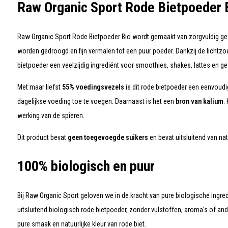
Raw Organic Sport Rode Bietpoeder 
Raw Organic Sport Rode Bietpoeder Bio wordt gemaakt van zorgvuldig ges
worden gedroogd en fijn vermalen tot een puur poeder. Dankzij de lichtzo
bietpoeder een veelzijdig ingrediënt voor smoothies, shakes, lattes en g
Met maar liefst
55% voedingsvezels
is dit rode bietpoeder een eenvoud
dagelijkse voeding toe te voegen. Daarnaast is het een
bron van kalium
.
werking van de spieren.
Dit product bevat
geen toegevoegde suikers
en bevat uitsluitend van na
100% biologisch en puur
Bij Raw Organic Sport geloven we in de kracht van pure biologische ingre
uitsluitend biologisch rode bietpoeder, zonder vulstoffen, aroma's of an
pure smaak en natuurlijke kleur van rode biet.