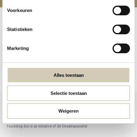
Voorkeuren
Recently viewed
Statistieken
Marketing
High Protein Muesli
4,79
Alles toestaan
Selectie toestaan
Weigeren
Foodshop.bio
Foodshop.bio is an initiative of de Smaakspecialist