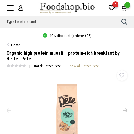
0
0
Use
the
up
10% discount (orders>€35)
and
dow
Home
arro
to
Organic high protein muesli – protein-rich breakfast by
sele
Better Pete
a
resul
Brand:
Better Pete
Show all Better Pete
Pres
ente
to
go
to
the
sele
sear
resul
Tou
devi
user
can
use
touc