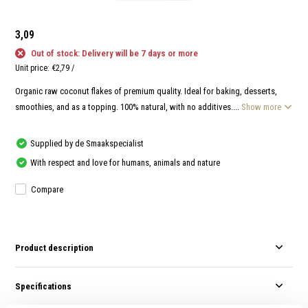
and
swi
gest
3,09
Out of stock: Delivery will be 7 days or more
Unit price:
€2,79
/
Organic raw coconut flakes of premium quality. Ideal for baking, desserts,
smoothies, and as a topping. 100% natural, with no additives....
Show more
Supplied by de Smaakspecialist
With respect and love for humans, animals and nature
Compare
Product description
Specifications