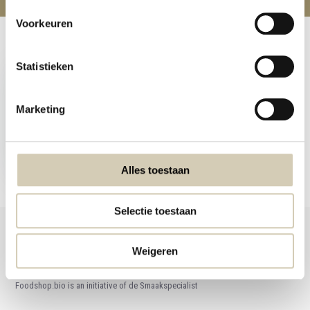
Voorkeuren
Recently viewed
Statistieken
Marketing
Coconut Flakes 150g
Organic
3,09
Alles toestaan
Selectie toestaan
Weigeren
Foodshop.bio
Foodshop.bio is an initiative of de Smaakspecialist