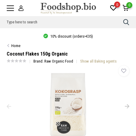
0
0
Use
the
up
Thuisbezorgd vanaf €20, gratis verzending in NL vanaf €35, 10% kor
and
vanaf €40!
dow
Home
arro
to
Coconut Flakes 150g Organic
sele
a
Brand:
Raw Organic Food
Show all Baking agents
resul
Pres
ente
to
go
to
the
sele
sear
resul
Tou
devi
user
can
use
touc