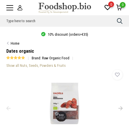
0
0
Use
the
up
10% discount (orders>€35)
and
dow
Home
arro
to
Dates organic
sele
a
Brand:
Raw Organic Food
resul
Show all Nuts, Seeds, Powders & Fruits
Pres
ente
to
go
to
the
sele
sear
resul
Tou
devi
user
can
use
touc