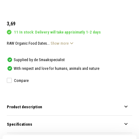
and
swi
gest
3,69
11 In stock: Delivery will take appriximatly 1-2 days
RAW Organic Food Dates...
Show more
Supplied by de Smaakspecialist
With respect and love for humans, animals and nature
Compare
Product description
Specifications