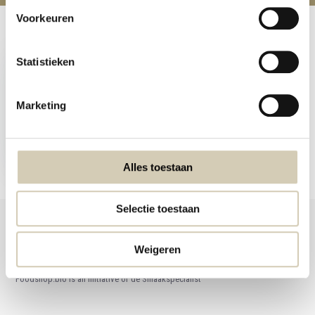
Voorkeuren
Recently viewed
Statistieken
Marketing
Dates organic
3,69
Alles toestaan
Selectie toestaan
Weigeren
Foodshop.bio
Foodshop.bio is an initiative of de Smaakspecialist