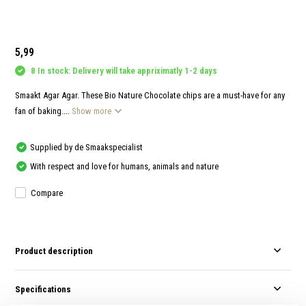
and
swi
gest
5,99
8 In stock: Delivery will take appriximatly 1-2 days
Smaakt Agar Agar. These Bio Nature Chocolate chips are a must-have for any
fan of baking....
Show more
Supplied by de Smaakspecialist
With respect and love for humans, animals and nature
Compare
Product description
Specifications