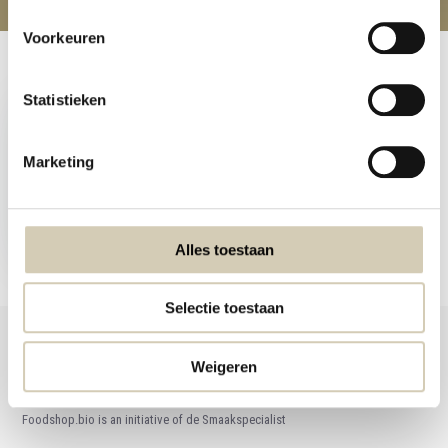
Voorkeuren
Recently viewed
Statistieken
Marketing
Agar Agar organic
5,99
Alles toestaan
Selectie toestaan
Weigeren
Foodshop.bio
Foodshop.bio is an initiative of de Smaakspecialist