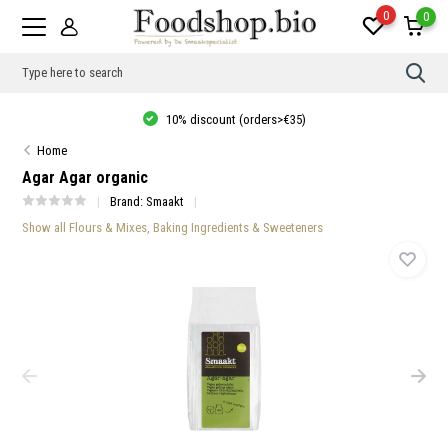
0
0
Use
the
up
10% discount (orders>€35)
and
dow
Home
arro
to
Agar Agar organic
sele
a
Brand:
Smaakt
resul
Show all Flours & Mixes, Baking Ingredients & Sweeteners
Pres
ente
to
go
to
the
sele
sear
resul
Tou
devi
user
can
use
touc