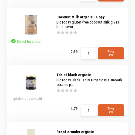
and
swi
gest
Coconut Milk organic - Copy
BioToday gluten-free coconut milk gives
both savor...
Direct leverbaar
2,59
Tahini black organic
BioToday Black Tahini Organic is a smooth
sesame p...
Tijdelijk uitverkocht
4,79
Bread crumbs organic