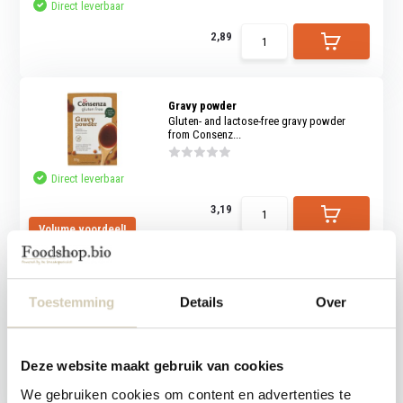
Direct leverbaar
2,89
Gravy powder
Gluten- and lactose-free gravy powder
from Consenz...
Direct leverbaar
3,19
Volume voordeel!
Nutritional Yeast Flakes organic
BioToday Nutritional Yeast Flakes
Toestemming
Details
Over
Direct leverbaar
Deze website maakt gebruik van cookies
6,79
We gebruiken cookies om content en advertenties te