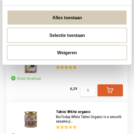
BioToday Bouillon powder Chicken flavour
perfect f...
Alles toestaan
Direct leverbaar
2,30
Selectie toestaan
Laatste kans!
Weigeren
Italian salad mix organic
RAW Organic Food Italian salad mix
Direct leverbaar
6,29
Tahini White organic
BioToday White Tahini Organic is a smooth
sesame p...