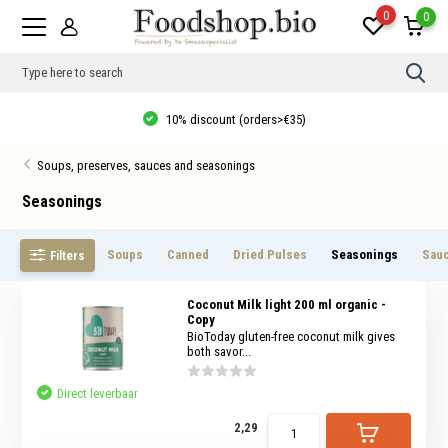
0
0
Use
the
up
10% discount (orders>€35)
and
dow
arro
Soups, preserves, sauces and seasonings
to
sele
a
Seasonings
resul
Pres
ente
Soups
Canned
Dried Pulses
Seasonings
Sauc
Filters
to
go
to
the
Coconut Milk light 200 ml organic -
sele
Copy
sear
BioToday gluten-free coconut milk gives
resul
both savor...
Tou
devi
Direct leverbaar
user
can
use
2,29
touc