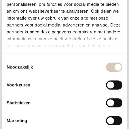
personaliseren, om functies voor social media te bieden
en om ons websiteverkeer te analyseren. Ook delen we
Tamari organic
informatie over uw gebruik van onze site met onze
Smaakt Tamari
partners voor social media, adverteren en analyse. Deze
partners kunnen deze gegevens combineren met andere
informatie die u aan ze heeft verstrekt of die ze hebben
Direct leverbaar
verzameld op basis van uw gebruik van hun services.
4,59
Toestemmingsselectie
Noodzakelijk
Coconut Milk organic
BioToday gluten-free coconut milk gives
both savor...
Voorkeuren
Direct leverbaar
Statistieken
1,89
Marketing
Bouillon Powder Chicken Flavour
organic