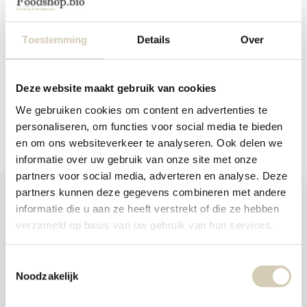
and
Smaakt Almond Flour Mix with
swi
almond flour and co...
gest
Toestemming
Details
Over
In stock
4,59
Deze website maakt gebruik van cookies
We gebruiken cookies om content en advertenties te
Compare
personaliseren, om functies voor social media te bieden
en om ons websiteverkeer te analyseren. Ook delen we
informatie over uw gebruik van onze site met onze
partners voor social media, adverteren en analyse. Deze
partners kunnen deze gegevens combineren met andere
informatie die u aan ze heeft verstrekt of die ze hebben
verzameld op basis van uw gebruik van hun services.
Foodshop.bio
Toestemmingsselectie
Foodshop.bio is an initiative of de Smaakspecialist
Noodzakelijk
webshop@desmaakspecialist.nl