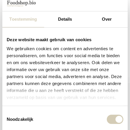
organic
and
swi
Vegan and organic chicken flavored
gest
broth powder
Toestemming
Details
Over
In stock
2,89
Deze website maakt gebruik van cookies
We gebruiken cookies om content en advertenties te
Compare
personaliseren, om functies voor social media te bieden
en om ons websiteverkeer te analyseren. Ook delen we
informatie over uw gebruik van onze site met onze
partners voor social media, adverteren en analyse. Deze
partners kunnen deze gegevens combineren met andere
informatie die u aan ze heeft verstrekt of die ze hebben
verzameld op basis van uw gebruik van hun services.
Foodshop.bio
Toestemmingsselectie
Foodshop.bio is an initiative of de Smaakspecialist
Noodzakelijk