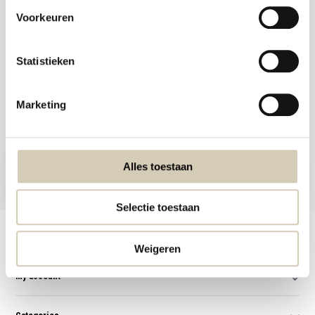
webshop@desmaakspecialist.nl
Voorkeuren
Statistieken
Meld je aan voor onze nieuwsbrief en ontvang de beste aanbiedingen en
Marketing
biologische recepten!
Subscribe now
Alles toestaan
* Read legal restrictions here
Selectie toestaan
Customer service
Weigeren
My account