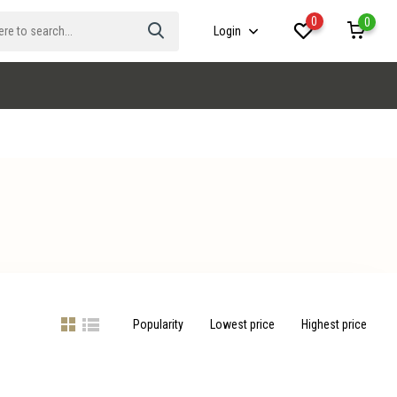
0
0
Login
Popularity
Lowest price
Highest price