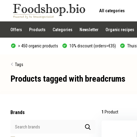
All categories
Use
the
up
and
Offers
Products
Categories
Newsletter
Organic recipes
down
arrows
to
> 450 organic products
10% discount (orders>€35)
Thuisb
select
a
result.
Press
Tags
enter
to
Products tagged with breadcrums
go
to
the
selected
search
result.
Touch
device
Brands
1
Product
users
can
use
touch
and