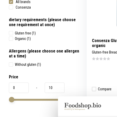
All brands
swipe
gestures.
Consenza
dietary requirements (please choose
one requirement at once)
Gluten free
(1)
Organic
(1)
Consenza Glu
organic
Allergens (please choose one allergen
Gluten-free Brea
at a time)
Without gluten
(1)
Price
-
Compare
5,49