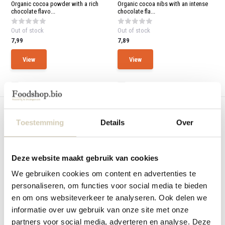
and
Organic cocoa powder with a rich
Organic cocoa nibs with an intense
swi
chocolate flavo...
chocolate fla...
gest
Out of stock
Out of stock
7,99
7,89
View
View
Compare
Compare
Toestemming
Details
Over
Deze website maakt gebruik van cookies
We gebruiken cookies om content en advertenties te
Chocolate with hazelnuts -
Chocolate with rice crisps - bio
Organic
Chocolate with rice crisps - Organic
personaliseren, om functies voor social media te bieden
Chocolate with hazelnuts - Organic
en om ons websiteverkeer te analyseren. Ook delen we
informatie over uw gebruik van onze site met onze
In stock
In stock
partners voor social media, adverteren en analyse. Deze
4,89
4,89