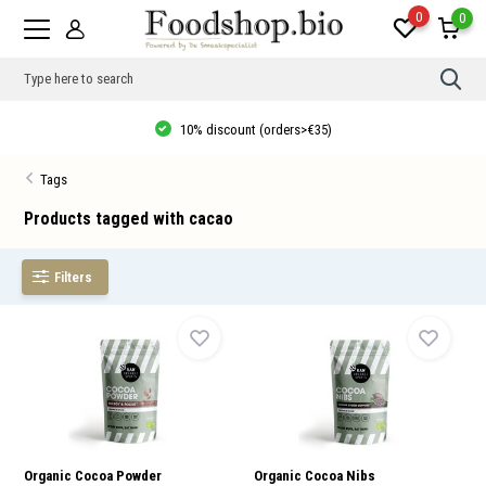
0
0
Use
the
up
10% discount (orders>€35)
and
dow
arro
Tags
to
sele
a
Products tagged with cacao
resul
Pres
ente
Filters
to
go
to
the
sele
sear
resul
Tou
devi
user
can
use
Organic Cocoa Powder
Organic Cocoa Nibs
touc