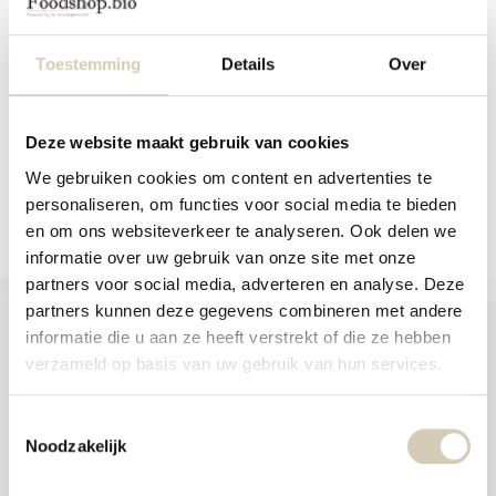
and
Vegan, gluten-free choco chunks
swi
cookies
gest
Toestemming
Details
Over
In stock
3,59
Deze website maakt gebruik van cookies
We gebruiken cookies om content en advertenties te
Compare
personaliseren, om functies voor social media te bieden
en om ons websiteverkeer te analyseren. Ook delen we
informatie over uw gebruik van onze site met onze
partners voor social media, adverteren en analyse. Deze
partners kunnen deze gegevens combineren met andere
informatie die u aan ze heeft verstrekt of die ze hebben
verzameld op basis van uw gebruik van hun services.
Foodshop.bio
Toestemmingsselectie
Foodshop.bio is an initiative of de Smaakspecialist
Noodzakelijk
webshop@desmaakspecialist.nl