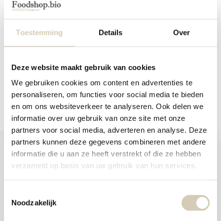
cookies - organ...
cookies - o...
and
swi
Gluten-free ginger-lemon cookies -
Organic, gluten-free and high in fiber
gest
organic
cranberry...
Toestemming
Details
Over
In stock
In stock
3,79
3,79
Deze website maakt gebruik van cookies
We gebruiken cookies om content en advertenties te
Compare
Compare
personaliseren, om functies voor social media te bieden
en om ons websiteverkeer te analyseren. Ook delen we
informatie over uw gebruik van onze site met onze
partners voor social media, adverteren en analyse. Deze
partners kunnen deze gegevens combineren met andere
informatie die u aan ze heeft verstrekt of die ze hebben
verzameld op basis van uw gebruik van hun services.
Foodshop.bio
Toestemmingsselectie
Foodshop.bio is an initiative of de Smaakspecialist
Noodzakelijk