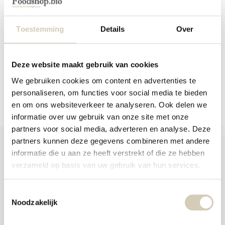
and
Organic, gluten-free multigrain
swi
crispbread with ...
gest
Toestemming
Details
Over
In stock
4,19
Deze website maakt gebruik van cookies
We gebruiken cookies om content en advertenties te
Compare
personaliseren, om functies voor social media te bieden
en om ons websiteverkeer te analyseren. Ook delen we
informatie over uw gebruik van onze site met onze
partners voor social media, adverteren en analyse. Deze
partners kunnen deze gegevens combineren met andere
informatie die u aan ze heeft verstrekt of die ze hebben
verzameld op basis van uw gebruik van hun services.
Foodshop.bio
Toestemmingsselectie
Foodshop.bio is an initiative of de Smaakspecialist
Noodzakelijk
webshop@desmaakspecialist.nl