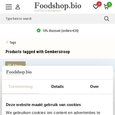
0
0
Use
the
up
10% discount (orders>€35)
and
dow
arro
Tags
to
sele
a
Products tagged with Gembersiroop
resul
Pres
ente
Filters
to
go
to
the
No products found...
sele
sear
Toestemming
Details
Over
resul
Tou
devi
user
Deze website maakt gebruik van cookies
can
use
We gebruiken cookies om content en advertenties te
touc