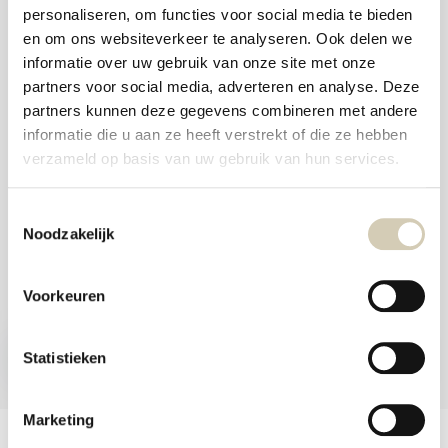
and
personaliseren, om functies voor social media te bieden
swi
Foodshop.bio
gest
en om ons websiteverkeer te analyseren. Ook delen we
Foodshop.bio is an initiative of de Smaakspecialist
informatie over uw gebruik van onze site met onze
partners voor social media, adverteren en analyse. Deze
partners kunnen deze gegevens combineren met andere
webshop@desmaakspecialist.nl
informatie die u aan ze heeft verstrekt of die ze hebben
verzameld op basis van uw gebruik van hun services.
Toestemmingsselectie
Noodzakelijk
Meld je aan voor onze nieuwsbrief en ontvang de beste aanbiedingen en
biologische recepten!
Voorkeuren
Subscribe now
Statistieken
* Read legal restrictions here
Marketing
Customer service