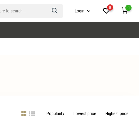
0
0
Login
Popularity
Lowest price
Highest price