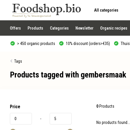
All categories
Use
the
up
and
Offers
Products
Categories
Newsletter
Organic recipes
down
arrows
to
> 450 organic products
10% discount (orders>€35)
Thuisb
select
a
result.
Press
Tags
enter
to
Products tagged with gembersmaak
go
to
the
selected
search
result.
Touch
device
Price
0
Products
users
can
-
use
No products found...
touch
and