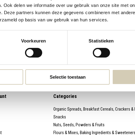
. Ook delen we informatie over uw gebruik van onze site met on
e. Deze partners kunnen deze gegevens combineren met andere i
webshop@desmaakspecialist.nl
Meld j
erzameld op basis van uw gebruik van hun services.
biolog
Voorkeuren
Statistieken
* Read l
Selectie toestaan
unt
Categories
Organic Spreads, Breakfast Cereals, Crackers &
Snacks
Nuts, Seeds, Powders & Fruits
st
Flours & Mixes, Baking Ingredients & Sweetener