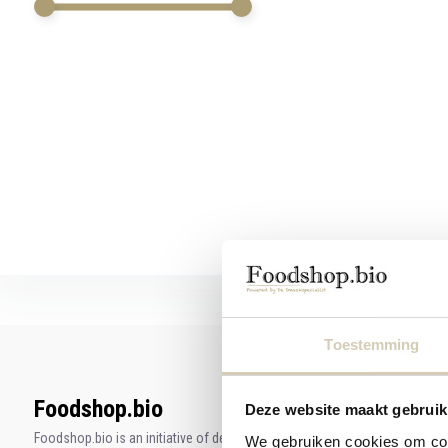
swipe
gestures.
Toestemming
Foodshop.bio
Deze website maakt gebruik
Foodshop.bio is an initiative of de Smaakspecialist
We gebruiken cookies om cont