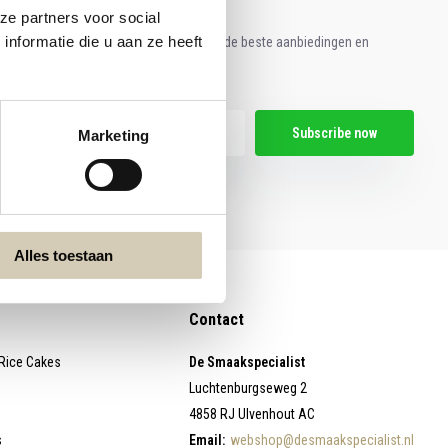
ze partners voor social
nformatie die u aan ze heeft
e aan voor onze nieuwsbrief en ontvang de beste aanbiedingen en
ische recepten!
Subscribe now
Marketing
egal restrictions here
Alles toestaan
Contact
 Rice Cakes
De Smaakspecialist
Luchtenburgseweg 2
4858 RJ Ulvenhout AC
s
Email:
webshop@desmaakspecialist.nl