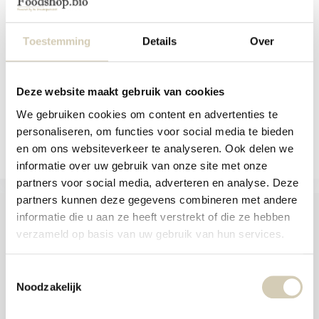
and
Not very hungry? Then try
swi
Consenza's drinking ve...
gest
Toestemming
Details
Over
In stock
3,19
Deze website maakt gebruik van cookies
We gebruiken cookies om content en advertenties te
Compare
personaliseren, om functies voor social media te bieden
en om ons websiteverkeer te analyseren. Ook delen we
informatie over uw gebruik van onze site met onze
partners voor social media, adverteren en analyse. Deze
partners kunnen deze gegevens combineren met andere
informatie die u aan ze heeft verstrekt of die ze hebben
verzameld op basis van uw gebruik van hun services.
Foodshop.bio
Toestemmingsselectie
Foodshop.bio is an initiative of de Smaakspecialist
Noodzakelijk
webshop@desmaakspecialist.nl