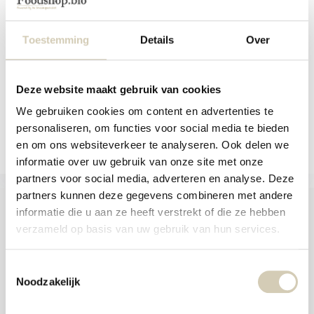
and
Organic Lion's Mane fruiting body
swi
powder (Herici...
gest
Toestemming
Details
Over
Out of stock
9,49
View
Deze website maakt gebruik van cookies
We gebruiken cookies om content en advertenties te
Compare
personaliseren, om functies voor social media te bieden
en om ons websiteverkeer te analyseren. Ook delen we
informatie over uw gebruik van onze site met onze
partners voor social media, adverteren en analyse. Deze
partners kunnen deze gegevens combineren met andere
informatie die u aan ze heeft verstrekt of die ze hebben
verzameld op basis van uw gebruik van hun services.
Foodshop.bio
Toestemmingsselectie
Foodshop.bio is an initiative of de Smaakspecialist
Noodzakelijk
webshop@desmaakspecialist.nl