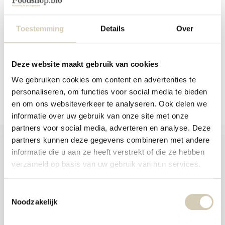
and
Organic Lion's Mane fruiting body
swi
powder (Herici...
gest
Toestemming
Details
Over
Out of stock
9,49
View
Deze website maakt gebruik van cookies
We gebruiken cookies om content en advertenties te
Compare
personaliseren, om functies voor social media te bieden
en om ons websiteverkeer te analyseren. Ook delen we
informatie over uw gebruik van onze site met onze
partners voor social media, adverteren en analyse. Deze
partners kunnen deze gegevens combineren met andere
informatie die u aan ze heeft verstrekt of die ze hebben
verzameld op basis van uw gebruik van hun services.
Foodshop.bio
Toestemmingsselectie
Foodshop.bio is an initiative of de Smaakspecialist
Noodzakelijk
webshop@desmaakspecialist.nl