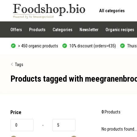
All categories
Use
the
up
and
Offers
Products
Categories
Newsletter
Organic recipes
down
arrows
to
> 450 organic products
10% discount (orders>€35)
Thuisb
select
a
result.
Press
Tags
enter
to
Products tagged with meegranenbro
go
to
the
selected
search
result.
Touch
device
Price
0
Products
users
can
-
use
No products found...
touch
and