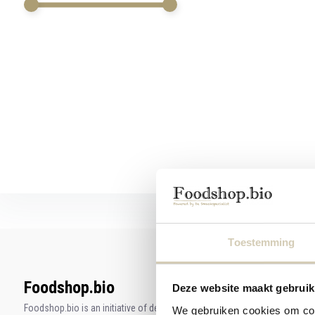
swipe
gestures.
Toestemming
Foodshop.bio
Deze website maakt gebruik
Foodshop.bio is an initiative of de Smaakspecialist
We gebruiken cookies om cont