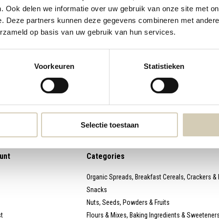
. Ook delen we informatie over uw gebruik van onze site met on
e. Deze partners kunnen deze gegevens combineren met andere i
webshop@desmaakspecialist.nl
Meld j
erzameld op basis van uw gebruik van hun services.
biolog
Voorkeuren
Statistieken
* Read l
Selectie toestaan
unt
Categories
Organic Spreads, Breakfast Cereals, Crackers &
Snacks
Nuts, Seeds, Powders & Fruits
st
Flours & Mixes, Baking Ingredients & Sweetener