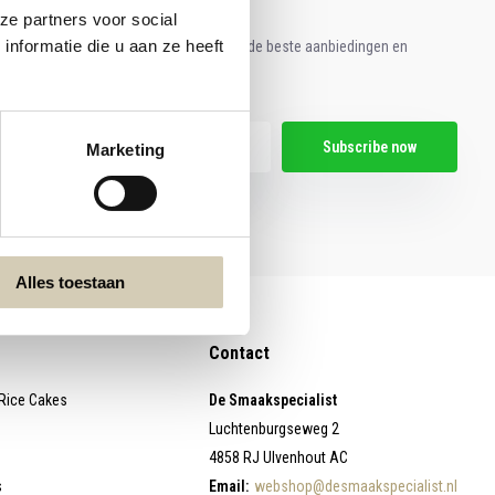
ze partners voor social
nformatie die u aan ze heeft
e aan voor onze nieuwsbrief en ontvang de beste aanbiedingen en
ische recepten!
Subscribe now
Marketing
egal restrictions here
Alles toestaan
Contact
 Rice Cakes
De Smaakspecialist
Luchtenburgseweg 2
4858 RJ Ulvenhout AC
s
Email:
webshop@desmaakspecialist.nl