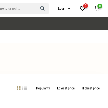
0
0
Login
Popularity
Lowest price
Highest price