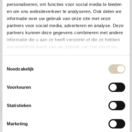
and
personaliseren, om functies voor social media te bieden
swi
Foodshop.bio
gest
en om ons websiteverkeer te analyseren. Ook delen we
Foodshop.bio is an initiative of de Smaakspecialist
informatie over uw gebruik van onze site met onze
partners voor social media, adverteren en analyse. Deze
partners kunnen deze gegevens combineren met andere
webshop@desmaakspecialist.nl
informatie die u aan ze heeft verstrekt of die ze hebben
verzameld op basis van uw gebruik van hun services.
Toestemmingsselectie
Noodzakelijk
Meld je aan voor onze nieuwsbrief en ontvang de beste aanbiedingen en
biologische recepten!
Voorkeuren
Subscribe now
Statistieken
* Read legal restrictions here
Marketing
Customer service