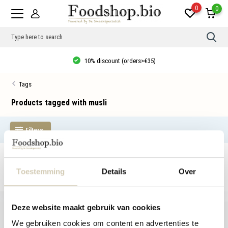
0
0
Use
the
up
10% discount (orders>€35)
and
dow
arro
Tags
to
sele
a
Products tagged with musli
resul
Pres
ente
Filters
to
go
to
the
No products found...
sele
sear
Toestemming
Details
Over
resul
Tou
devi
user
Deze website maakt gebruik van cookies
can
use
We gebruiken cookies om content en advertenties te
touc