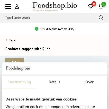
0
0
Use
the
up
10% discount (orders>€35)
and
dow
arro
Tags
to
sele
a
Products tagged with Rund
resul
Pres
ente
Filters
to
go
to
the
No products found...
sele
sear
Toestemming
Details
Over
resul
Tou
devi
user
Deze website maakt gebruik van cookies
can
use
We gebruiken cookies om content en advertenties te
touc