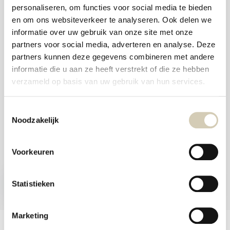
and
personaliseren, om functies voor social media te bieden
swi
Foodshop.bio
gest
en om ons websiteverkeer te analyseren. Ook delen we
Foodshop.bio is an initiative of de Smaakspecialist
informatie over uw gebruik van onze site met onze
partners voor social media, adverteren en analyse. Deze
partners kunnen deze gegevens combineren met andere
webshop@desmaakspecialist.nl
informatie die u aan ze heeft verstrekt of die ze hebben
verzameld op basis van uw gebruik van hun services.
Toestemmingsselectie
Noodzakelijk
Meld je aan voor onze nieuwsbrief en ontvang de beste aanbiedingen en
biologische recepten!
Voorkeuren
Subscribe now
Statistieken
* Read legal restrictions here
Marketing
Customer service