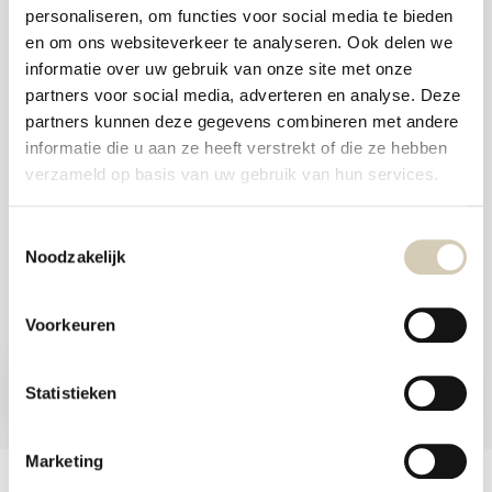
and
personaliseren, om functies voor social media te bieden
swi
Foodshop.bio
gest
en om ons websiteverkeer te analyseren. Ook delen we
Foodshop.bio is an initiative of de Smaakspecialist
informatie over uw gebruik van onze site met onze
partners voor social media, adverteren en analyse. Deze
partners kunnen deze gegevens combineren met andere
webshop@desmaakspecialist.nl
informatie die u aan ze heeft verstrekt of die ze hebben
verzameld op basis van uw gebruik van hun services.
Toestemmingsselectie
Noodzakelijk
Meld je aan voor onze nieuwsbrief en ontvang de beste aanbiedingen en
biologische recepten!
Voorkeuren
Subscribe now
Statistieken
* Read legal restrictions here
Marketing
Customer service