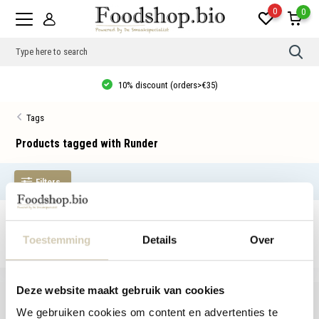
0
0
Use
the
up
10% discount (orders>€35)
and
dow
arro
Tags
to
sele
a
Products tagged with Runder
resul
Pres
ente
Filters
to
go
to
the
No products found...
sele
sear
Toestemming
Details
Over
resul
Tou
devi
user
Deze website maakt gebruik van cookies
can
use
We gebruiken cookies om content en advertenties te
touc