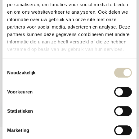
and
personaliseren, om functies voor social media te bieden
swi
Foodshop.bio
gest
en om ons websiteverkeer te analyseren. Ook delen we
Foodshop.bio is an initiative of de Smaakspecialist
informatie over uw gebruik van onze site met onze
partners voor social media, adverteren en analyse. Deze
partners kunnen deze gegevens combineren met andere
webshop@desmaakspecialist.nl
informatie die u aan ze heeft verstrekt of die ze hebben
verzameld op basis van uw gebruik van hun services.
Toestemmingsselectie
Noodzakelijk
Meld je aan voor onze nieuwsbrief en ontvang de beste aanbiedingen en
biologische recepten!
Voorkeuren
Subscribe now
Statistieken
* Read legal restrictions here
Marketing
Customer service