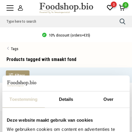
0
0
Use
the
up
10% discount (orders>€35)
and
dow
arro
Tags
to
sele
a
Products tagged with smaakt fond
resul
Pres
ente
Filters
to
go
to
the
No products found...
sele
sear
Toestemming
Details
Over
resul
Tou
devi
user
Deze website maakt gebruik van cookies
can
use
We gebruiken cookies om content en advertenties te
touc