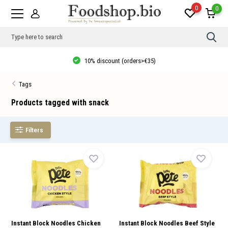
0
0
Use
the
up
10% discount (orders>€35)
and
dow
arro
Tags
to
sele
a
Products tagged with snack
resul
Pres
ente
Filters
to
go
to
the
sele
sear
resul
Tou
devi
user
can
use
Instant Block Noodles Chicken
Instant Block Noodles Beef Style
touc