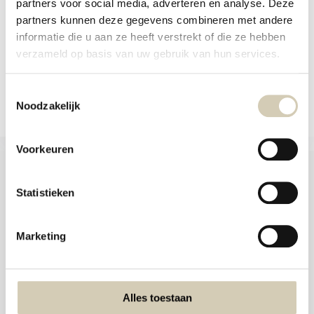
Out of stock
partners voor social media, adverteren en analyse. Deze
1,29
partners kunnen deze gegevens combineren met andere
informatie die u aan ze heeft verstrekt of die ze hebben
View
verzameld op basis van uw gebruik van hun services.
Compare
Toestemmingsselectie
Noodzakelijk
Voorkeuren
Statistieken
Foodshop.bio
Foodshop.bio is an initiative of de Smaakspecialist
Marketing
webshop@desmaakspecialist.nl
Alles toestaan