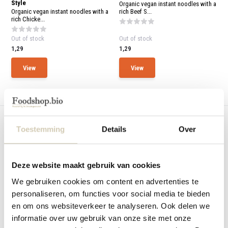
Style
and
Organic vegan instant noodles with a
swi
Organic vegan instant noodles with a
rich Beef S...
gest
rich Chicke...
Out of stock
Out of stock
1,29
1,29
View
View
Compare
Compare
Toestemming
Details
Over
Deze website maakt gebruik van cookies
We gebruiken cookies om content en advertenties te
Instant Block Noodles Thai
personaliseren, om functies voor social media te bieden
Coconut
Organic instant noodles with a
en om ons websiteverkeer te analyseren. Ook delen we
creamy Thai cocon...
informatie over uw gebruik van onze site met onze